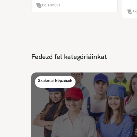
PK:
1193003
PK
Fedezd fel kategóriáinkat
Szakmai képzések