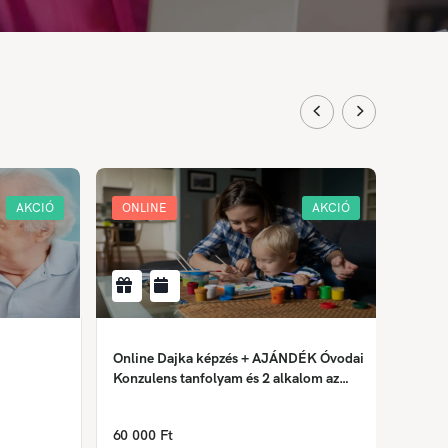
AKCIÓ
ONLINE
AKCIÓ
ONLI
Online Dajka képzés + AJÁNDÉK Óvodai
Krimin
Konzulens tanfolyam és 2 alkalom az
Önismereti tréningből
158 0
60 000 Ft