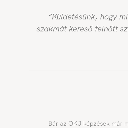
“Küldetésünk, hogy mi
szakmát kereső felnőtt s
Bár az OKJ képzések már me