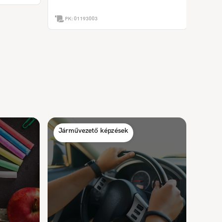
PK:
01193003
Járművezető képzések