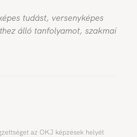
cképes tudást, versenyképes
thez álló tanfolyamot, szakmai
gzettséget az OKJ képzések helyét