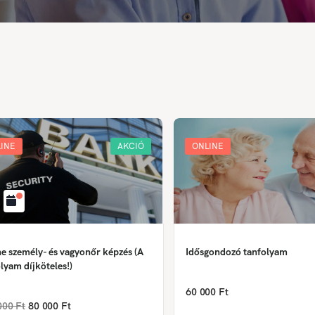
INE
AKCIÓ
ONLINE
e személy- és vagyonőr képzés (A
Idősgondozó tanfolyam
lyam díjköteles!)
60 000 Ft
000 Ft
80 000 Ft