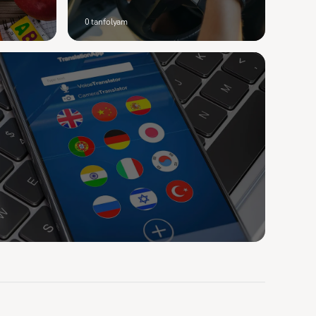
0
tanfolyam