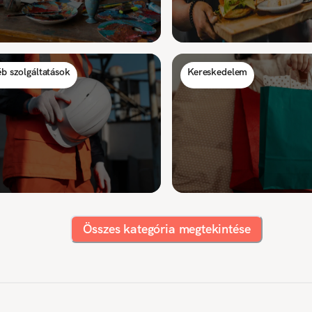
b szolgáltatások
Kereskedelem
Összes kategória megtekintése