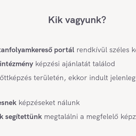
Kik vagyunk?
tanfolyamkereső portál
rendkívül széles k
 intézmény
képzési ajánlatát találod
tképzés területén, ekkor indult jelenlegi
esnek
képzéseket nálunk
 segítettünk
megtalálni a megfelelő képz