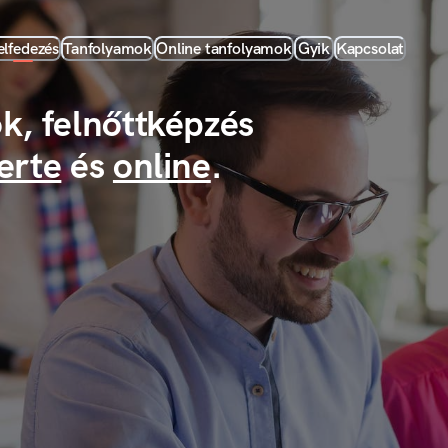
elfedezés
Tanfolyamok
Online tanfolyamok
Gyik
Kapcsolat
k, felnőttképzés
erte
és
online
.