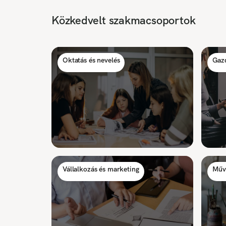
Közkedvelt szakmacsoportok
Oktatás és nevelés
Gaz
Vállalkozás és marketing
Műv