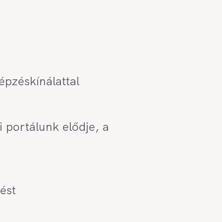
épzéskínálattal
 portálunk elődje, a
ést