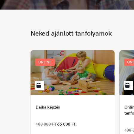
Neked ajánlott tanfolyamok
ONLINE
ONL
Dajka képzés
Onlin
tanfo
100 000 Ft
65 000 Ft
100 