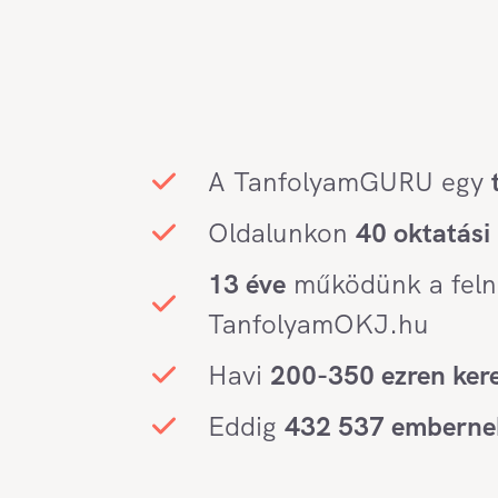
A TanfolyamGURU egy
Oldalunkon
40
oktatási
13 éve
működünk a felnőt
TanfolyamOKJ.hu
Havi
200-350 ezren ker
Eddig
432 537 embernek