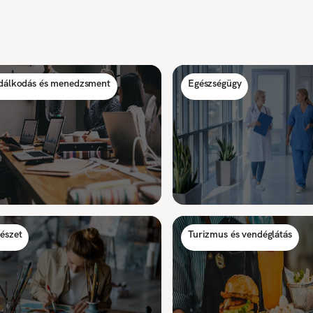
dálkodás és menedzsment
Egészségügy
észet
Turizmus és vendéglátás