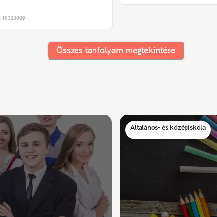
:
10323009
Összes tanfolyam megtekintése
Általános- és középiskola