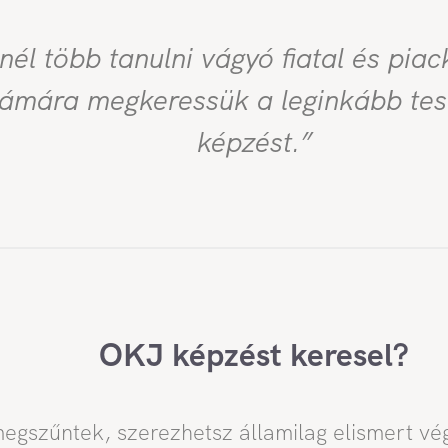
nél több tanulni vágyó fiatal és pia
zámára megkeressük a leginkább tes
képzést.”
OKJ képzést keresel?
gszűntek, szerezhetsz államilag elismert vé