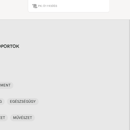
PK:
01193003
OPORTOK
SMENT
G
EGÉSZSÉGÜGY
ZET
MŰVÉSZET