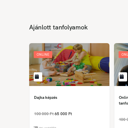
Ajánlott tanfolyamok
ONLINE
ONL
Dajka képzés
Onlin
tanfo
100 000 Ft
65 000 Ft
100 