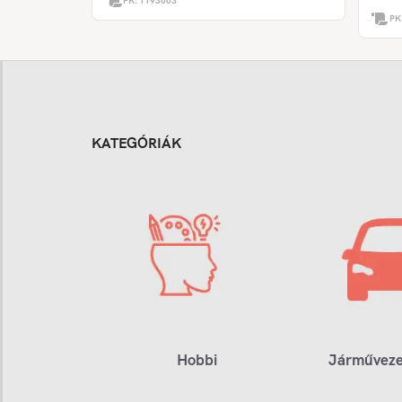
PK:
1193003
PK
KATEGÓRIÁK
Hobbi
Járműveze