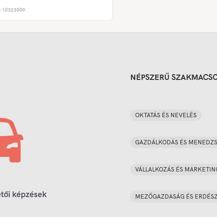
:
10323009
NÉPSZERŰ SZAKMACS
OKTATÁS ÉS NEVELÉS
GAZDÁLKODÁS ÉS MENEDZ
VÁLLALKOZÁS ÉS MARKETIN
tői képzések
MEZŐGAZDASÁG ÉS ERDÉS