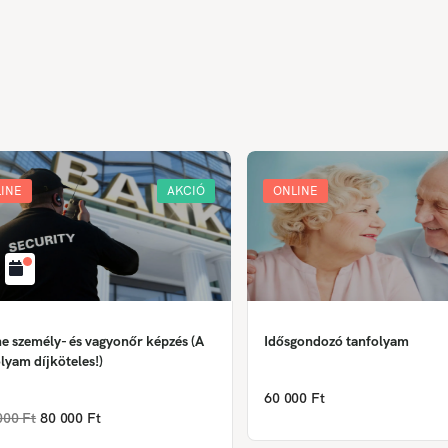
INE
AKCIÓ
ONLINE
e személy- és vagyonőr képzés (A
Idősgondozó tanfolyam
lyam díjköteles!)
60 000 Ft
000 Ft
80 000 Ft