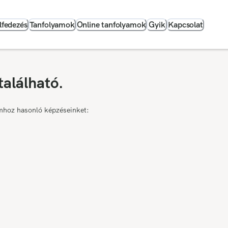
lfedezés
Tanfolyamok
Online tanfolyamok
Gyik
Kapcsolat
található.
mhoz hasonló képzéseinket: