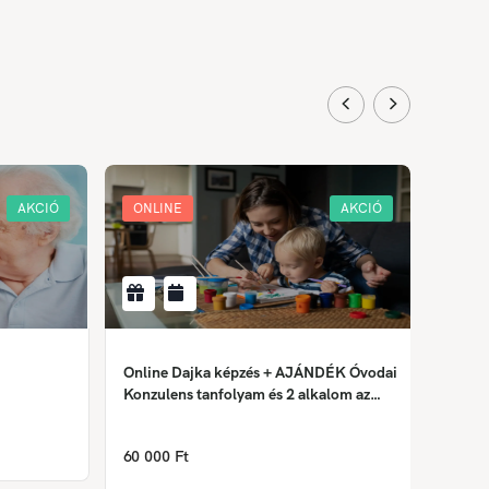
AKCIÓ
ONLINE
AKCIÓ
ONLI
Online Dajka képzés + AJÁNDÉK Óvodai
Krimin
Konzulens tanfolyam és 2 alkalom az
Önismereti tréningből
158 0
60 000 Ft