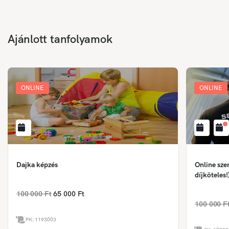
Ajánlott tanfolyamok
ONLINE
ONLINE
Dajka képzés
Online sze
díjköteles!
100 000 Ft
65 000 Ft
100 000 F
PK:
1193003