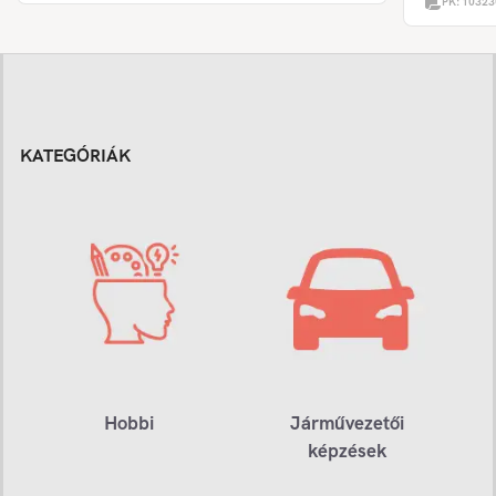
PK:
10323
KATEGÓRIÁK
Hobbi
Járművezetői
képzések