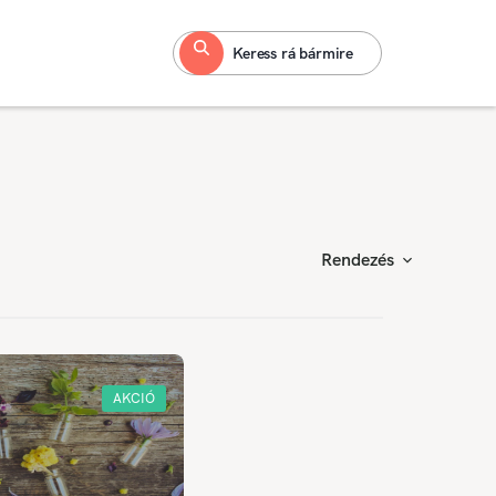
Keress rá bármire
Rendezés
AKCIÓ