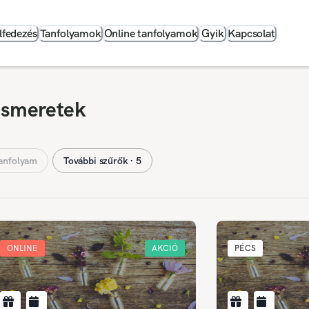
lfedezés
Tanfolyamok
Online tanfolyamok
Gyik
Kapcsolat
ismeretek
anfolyam
További szűrők ∙ 5
ONLINE
AKCIÓ
PÉCS