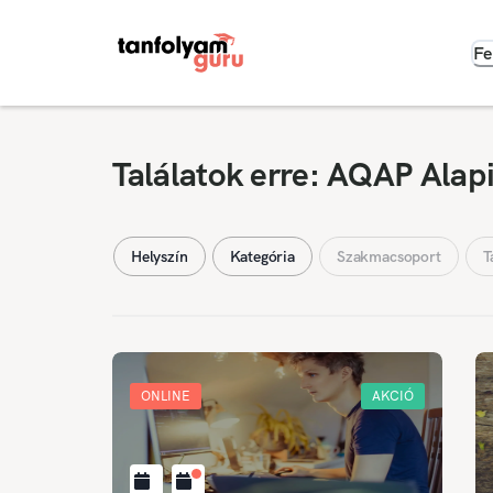
Fe
Találatok erre: AQAP Alap
Helyszín
Kategória
Szakmacsoport
T
ONLINE
AKCIÓ