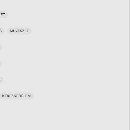
ZET
G
MŰVÉSZET
S
KERESKEDELEM