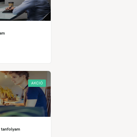
yam
AKCIÓ
 tanfolyam