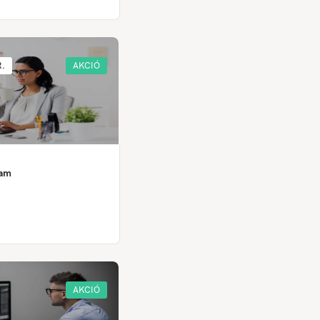
R.
AKCIÓ
yam
AKCIÓ