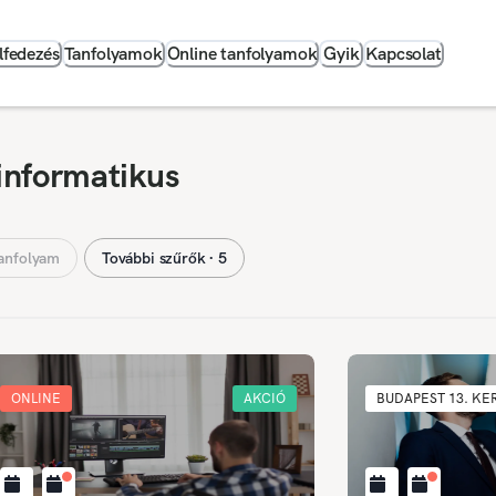
lfedezés
Tanfolyamok
Online tanfolyamok
Gyik
Kapcsolat
informatikus
anfolyam
További szűrők ∙ 5
ONLINE
AKCIÓ
BUDAPEST 13. KE