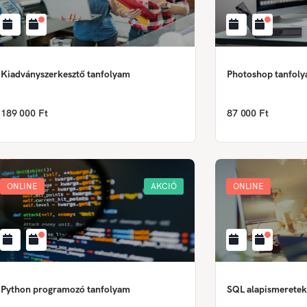
Kiadványszerkesztő tanfolyam
Photoshop tanfol
189 000 Ft
87 000 Ft
ONLINE
AKCIÓ
ONLINE
Python programozó tanfolyam
SQL alapismeretek