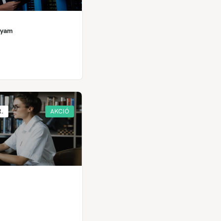
lyam
R.
AKCIÓ