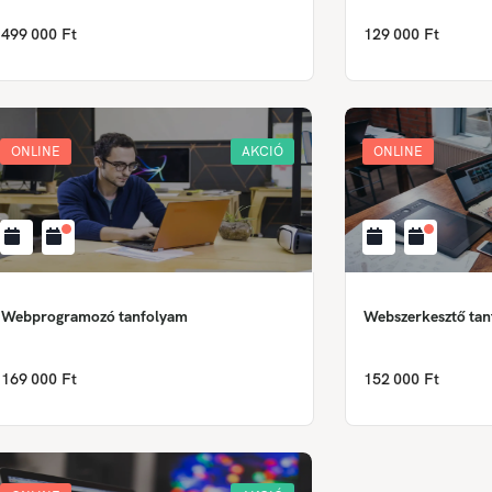
499 000 Ft
129 000 Ft
ONLINE
AKCIÓ
ONLINE
Webprogramozó tanfolyam
Webszerkesztő ta
169 000 Ft
152 000 Ft