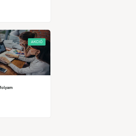
AKCIÓ
nfolyam