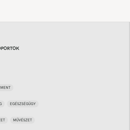
OPORTOK
SMENT
G
EGÉSZSÉGÜGY
ZET
MŰVÉSZET