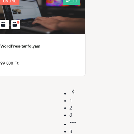
ONLINE
AKCIÓ
WordPress tanfolyam
99 000 Ft
1
2
3
8