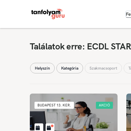
Fe
Találatok erre: ECDL STA
Helyszín
Kategória
Szakmacsoport
T
BUDAPEST 13. KER.
AKCIÓ