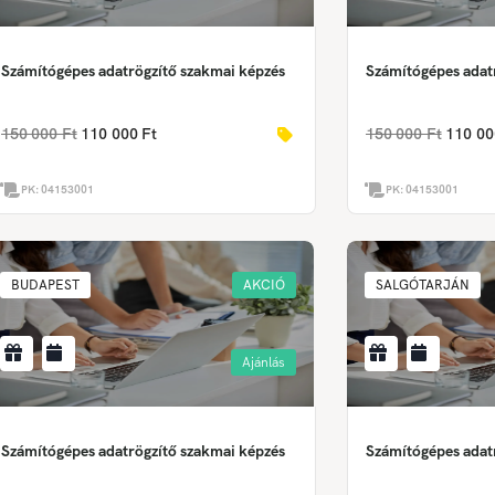
Számítógépes adatrögzítő szakmai képzés
Számítógépes adat
150 000 Ft
110 000 Ft
150 000 Ft
110 00
PK:
04153001
PK:
04153001
BUDAPEST
AKCIÓ
SALGÓTARJÁN
Ajánlás
Számítógépes adatrögzítő szakmai képzés
Számítógépes adat