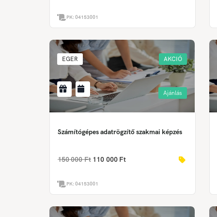
PK:
04153001
EGER
AKCIÓ
Ajánlás
Számítógépes adatrögzítő szakmai képzés
150 000 Ft
110 000 Ft
PK:
04153001