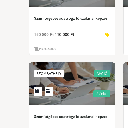
Számítógépes adatrögzítő szakmai képzés
150 000 Ft
110 000 Ft
PK:
04153001
SZOMBATHELY
AKCIÓ
Ajánlás
Számítógépes adatrögzítő szakmai képzés