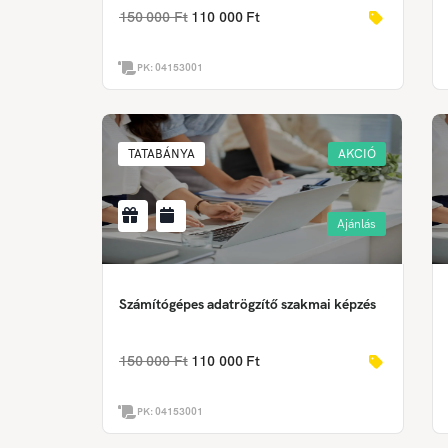
150 000 Ft
110 000 Ft
PK:
04153001
TATABÁNYA
AKCIÓ
Ajánlás
Számítógépes adatrögzítő szakmai képzés
150 000 Ft
110 000 Ft
PK:
04153001