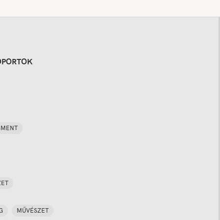
OPORTOK
SMENT
ZET
G
MŰVÉSZET