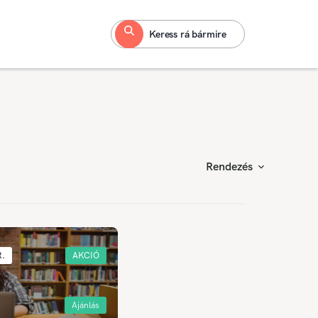
Keress rá bármire
Rendezés
R.
AKCIÓ
Ajánlás