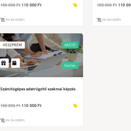
150 000 Ft
110 000 Ft
150 000 Ft
110 00
PK:
04153001
PK:
04153001
VESZPRÉM
AKCIÓ
Ajánlás
Számítógépes adatrögzítő szakmai képzés
150 000 Ft
110 000 Ft
PK:
04153001