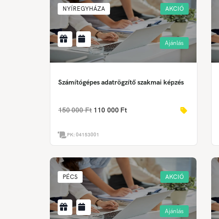
NYÍREGYHÁZA
AKCIÓ
Ajánlás
Számítógépes adatrögzítő szakmai képzés
150 000 Ft
110 000 Ft
PK:
04153001
PÉCS
AKCIÓ
Ajánlás