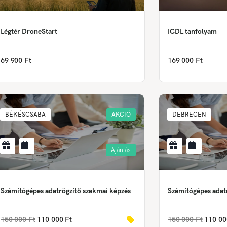
Légtér DroneStart
ICDL tanfolyam
69 900 Ft
169 000 Ft
BÉKÉSCSABA
AKCIÓ
DEBRECEN
Ajánlás
Számítógépes adatrögzítő szakmai képzés
Számítógépes adat
150 000 Ft
110 000 Ft
150 000 Ft
110 00