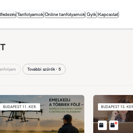
lfedezés
Tanfolyamok
Online tanfolyamok
Gyik
Kapcsolat
RT
anfolyam
További szűrők ∙ 5
BUDAPEST 11. KER.
BUDAPEST 13. KE