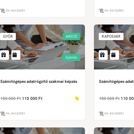
PK:
04153001
PK:
04153001
GYŐR
AKCIÓ
KAPOSVÁR
Ajánlás
Számítógépes adatrögzítő szakmai képzés
Számítógépes adat
150 000 Ft
110 000 Ft
150 000 Ft
110 00
PK:
04153001
PK:
04153001