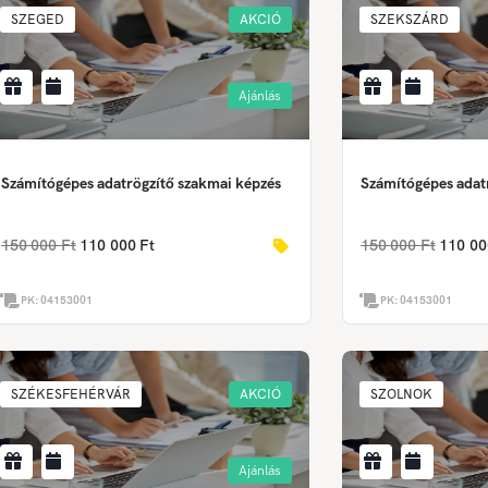
SZEGED
AKCIÓ
SZEKSZÁRD
Ajánlás
Számítógépes adatrögzítő szakmai képzés
Számítógépes adat
150 000 Ft
110 000 Ft
150 000 Ft
110 00
PK:
04153001
PK:
04153001
SZÉKESFEHÉRVÁR
AKCIÓ
SZOLNOK
Ajánlás