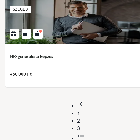
SZEGED
HR-generalista képzés
450 000 Ft
1
2
3