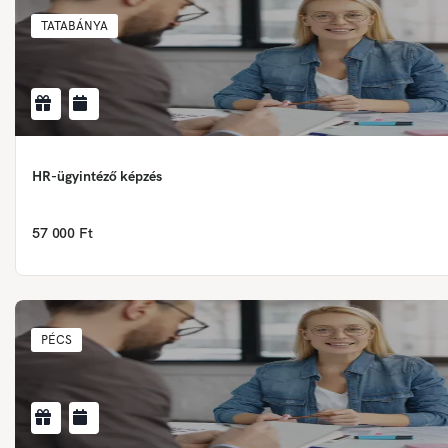
TATABÁNYA
HR-ügyintéző képzés
57 000 Ft
PÉCS