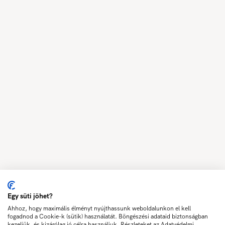
Egy süti jöhet?
Ahhoz, hogy maximális élményt nyújthassunk weboldalunkon el kell
fogadnod a Cookie-k (sütik) használatát. Böngészési adataid biztonságban
kezeljük, és kizárólag jó célra használjuk. Részleteket az Adatvédelmi