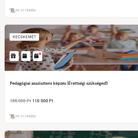
PK:
01194002
KECSKEMÉT
Pedagógiai asszisztens képzés (Érettségi szükséges❗)
155 000 Ft
110 000 Ft
PK:
01194002