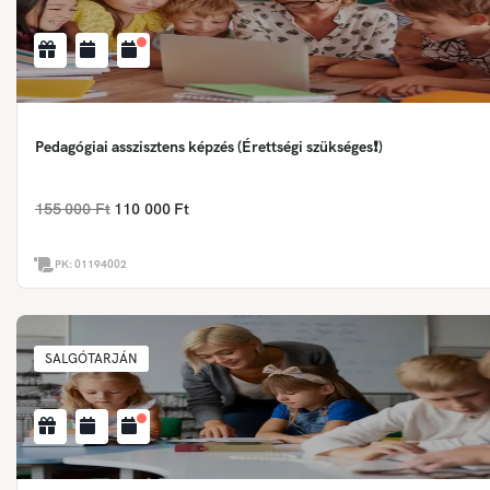
Pedagógiai asszisztens képzés (Érettségi szükséges❗)
155 000 Ft
110 000 Ft
PK:
01194002
SALGÓTARJÁN