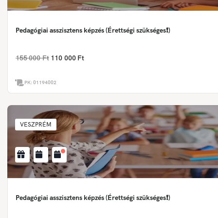
Pedagógiai asszisztens képzés (Érettségi szükséges❗)
155 000 Ft
110 000 Ft
PK:
01194002
VESZPRÉM
Pedagógiai asszisztens képzés (Érettségi szükséges❗)