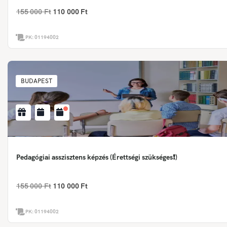
155 000 Ft
110 000 Ft
PK:
01194002
BUDAPEST
Pedagógiai asszisztens képzés (Érettségi szükséges❗)
155 000 Ft
110 000 Ft
PK:
01194002