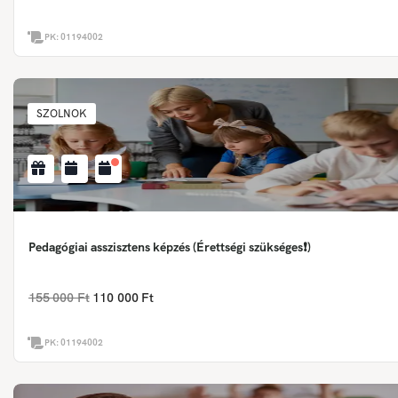
PK:
01194002
SZOLNOK
Pedagógiai asszisztens képzés (Érettségi szükséges❗)
155 000 Ft
110 000 Ft
PK:
01194002