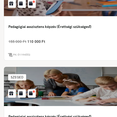
Pedagógiai asszisztens képzés (Érettségi szükséges❗)
155 000 Ft
110 000 Ft
PK:
01194002
SZEGED
Pedagógiai asszisztens képzés (Érettségi szükséges❗)