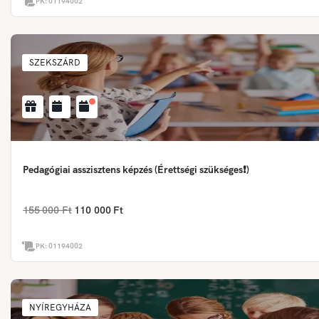
PK:
01194002
SZEKSZÁRD
Pedagógiai asszisztens képzés (Érettségi szükséges❗)
155 000 Ft
110 000 Ft
PK:
01194002
NYÍREGYHÁZA