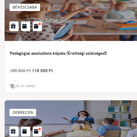
BÉKÉSCSABA
Pedagógiai asszisztens képzés (Érettségi szükséges❗)
155 000 Ft
110 000 Ft
PK:
01194002
DEBRECEN