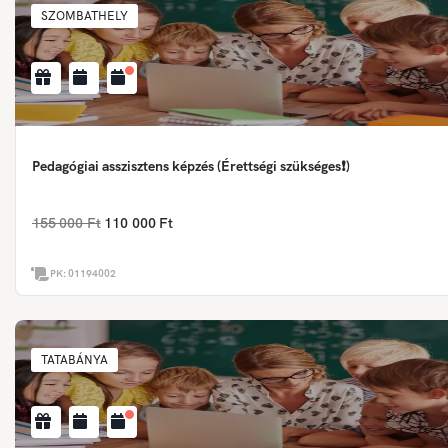
SZOMBATHELY
Pedagógiai asszisztens képzés (Érettségi szükséges❗)
155 000 Ft
110 000 Ft
PK:
01194002
TATABÁNYA