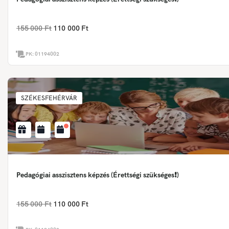
155 000 Ft
110 000 Ft
PK:
01194002
SZÉKESFEHÉRVÁR
Pedagógiai asszisztens képzés (Érettségi szükséges❗)
155 000 Ft
110 000 Ft