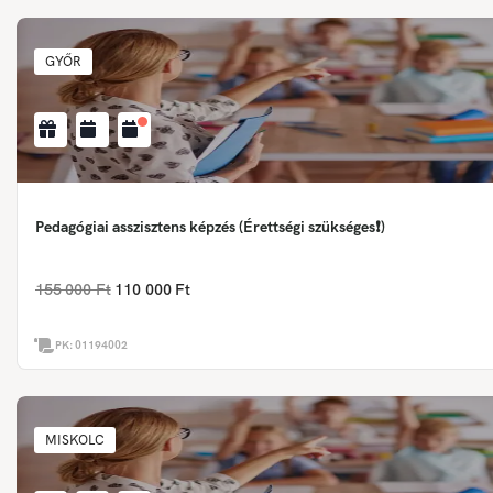
GYŐR
Pedagógiai asszisztens képzés (Érettségi szükséges❗)
155 000 Ft
110 000 Ft
PK:
01194002
MISKOLC