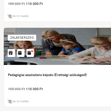
155 000 Ft
110 000 Ft
PK:
01194002
ZALAEGERSZEG
Pedagógiai asszisztens képzés (Érettségi szükséges❗)
155 000 Ft
110 000 Ft
PK:
01194002