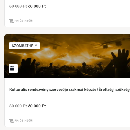
80 000 Ft
60 000 Ft
PK:
03145001
SZOMBATHELY
Kulturális rendezvény szervezője szakmai képzés (Érettségi szükség
80 000 Ft
60 000 Ft
PK:
03145001