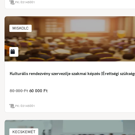
PK:
03145001
MISKOLC
Kulturális rendezvény szervezője szakmai képzés (Érettségi szükség
80 000 Ft
60 000 Ft
PK:
03145001
KECSKEMÉT