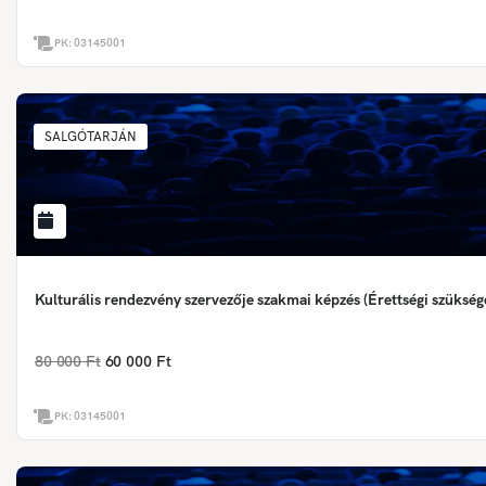
PK:
03145001
SALGÓTARJÁN
Kulturális rendezvény szervezője szakmai képzés (Érettségi szükség
80 000 Ft
60 000 Ft
PK:
03145001