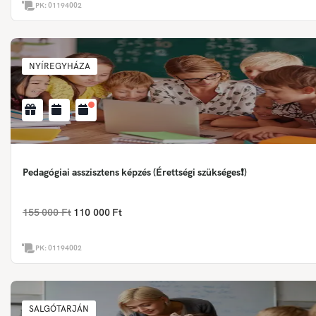
PK:
01194002
NYÍREGYHÁZA
Pedagógiai asszisztens képzés (Érettségi szükséges❗)
155 000 Ft
110 000 Ft
PK:
01194002
SALGÓTARJÁN