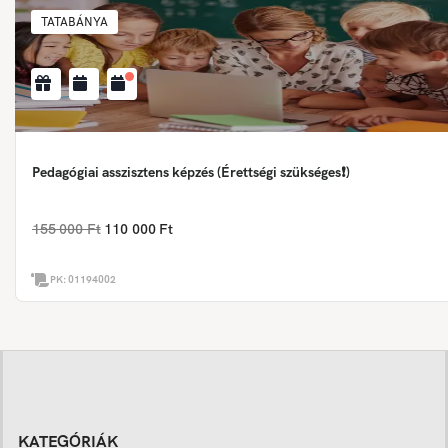
TATABÁNYA
Pedagógiai asszisztens képzés (Érettségi szükséges❗)
155 000 Ft
110 000 Ft
PK:
01194002
KATEGÓRIÁK