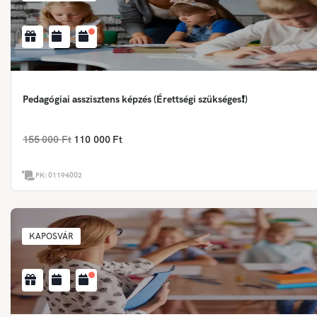
Pedagógiai asszisztens képzés (Érettségi szükséges❗)
155 000 Ft
110 000 Ft
PK:
01194002
KAPOSVÁR