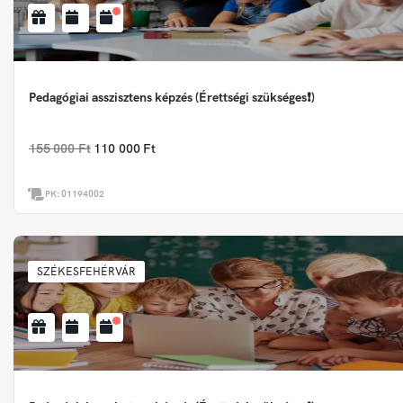
Pedagógiai asszisztens képzés (Érettségi szükséges❗)
155 000 Ft
110 000 Ft
PK:
01194002
SZÉKESFEHÉRVÁR