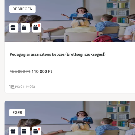
DEBRECEN
Pedagógiai asszisztens képzés (Érettségi szükséges❗)
155 000 Ft
110 000 Ft
PK:
01194002
EGER