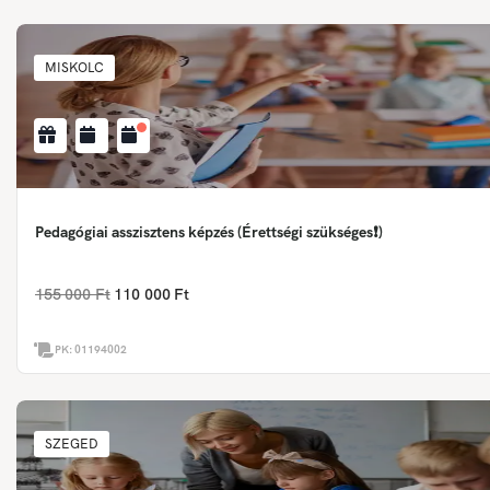
MISKOLC
Pedagógiai asszisztens képzés (Érettségi szükséges❗)
155 000 Ft
110 000 Ft
PK:
01194002
SZEGED