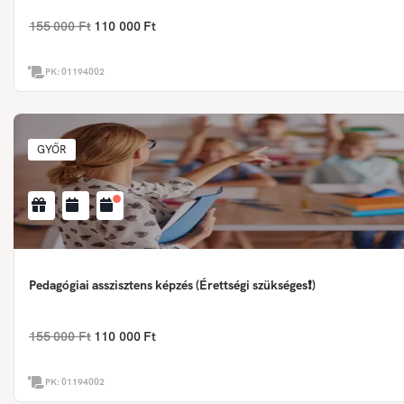
155 000 Ft
110 000 Ft
PK:
01194002
GYŐR
Pedagógiai asszisztens képzés (Érettségi szükséges❗)
155 000 Ft
110 000 Ft
PK:
01194002