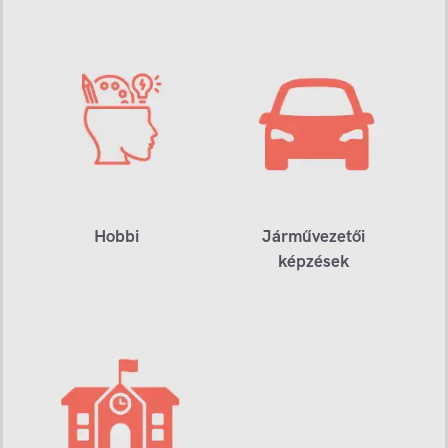
Hobbi
Járművezetői
képzések