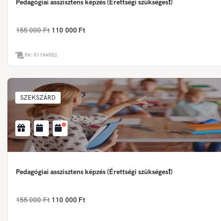
Pedagógiai asszisztens képzés (Érettségi szükséges❗)
155 000 Ft
110 000 Ft
PK:
01194002
SZEKSZÁRD
Pedagógiai asszisztens képzés (Érettségi szükséges❗)
155 000 Ft
110 000 Ft