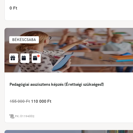
0 Ft
BÉKÉSCSABA
Pedagógiai asszisztens képzés (Érettségi szükséges❗)
155 000 Ft
110 000 Ft
PK:
01194002