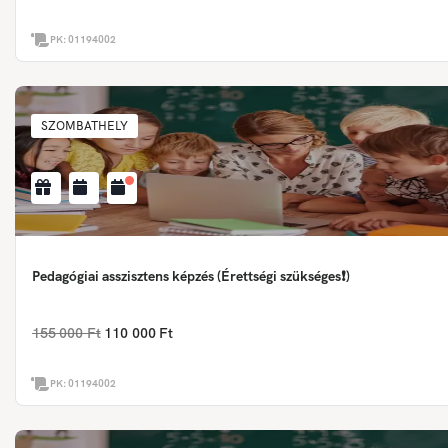
PK:
01194002
SZOMBATHELY
Pedagógiai asszisztens képzés (Érettségi szükséges❗)
155 000 Ft
110 000 Ft
PK:
01194002