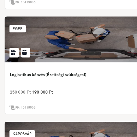
PK:
10415006
EGER
Logisztikus képzés (Érettségi szükséges❗)
250 000 Ft
190 000 Ft
PK:
10415006
KAPOSVÁR