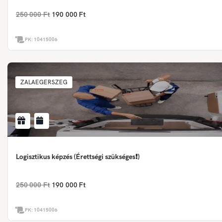
250 000 Ft
190 000 Ft
PK:
10415006
ZALAEGERSZEG
Logisztikus képzés (Érettségi szükséges❗)
250 000 Ft
190 000 Ft
PK:
10415006