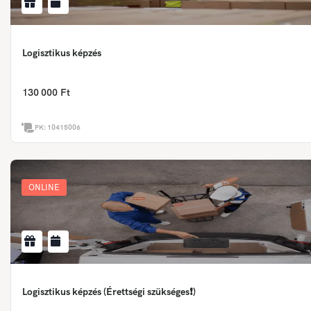
Logisztikus képzés
130 000 Ft
PK:
10415006
ONLINE
Logisztikus képzés (Érettségi szükséges❗)