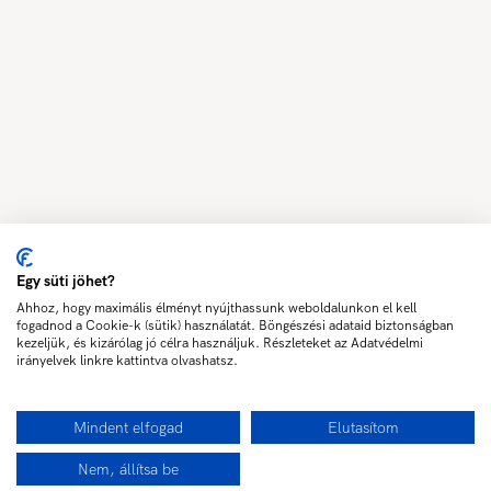
Egy süti jöhet?
Ahhoz, hogy maximális élményt nyújthassunk weboldalunkon el kell
fogadnod a Cookie-k (sütik) használatát. Böngészési adataid biztonságban
kezeljük, és kizárólag jó célra használjuk. Részleteket az Adatvédelmi
irányelvek linkre kattintva olvashatsz.
Mindent elfogad
Elutasítom
Nem, állítsa be