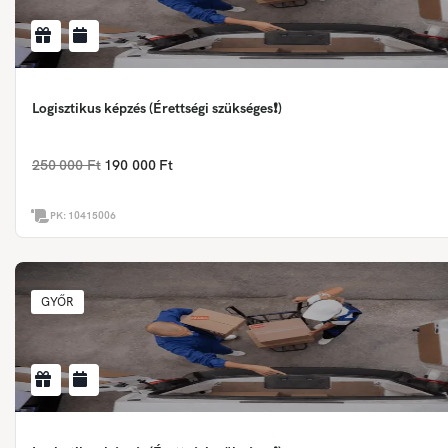
Logisztikus képzés (Érettségi szükséges❗)
250 000 Ft
190 000 Ft
PK:
10415006
GYŐR