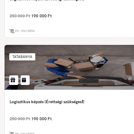
250 000 Ft
190 000 Ft
PK:
10415006
TATABÁNYA
Logisztikus képzés (Érettségi szükséges❗)
250 000 Ft
190 000 Ft
PK:
10415006