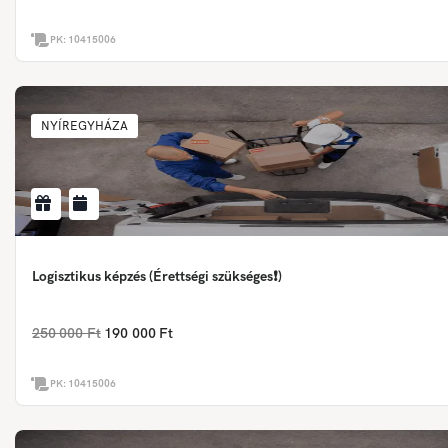
PK:
10415006
NYÍREGYHÁZA
Logisztikus képzés (Érettségi szükséges❗)
250 000 Ft
190 000 Ft
PK:
10415006