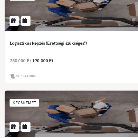
Logisztikus képzés (Érettségi szükséges❗)
250 000 Ft
190 000 Ft
PK:
10415006
KECSKEMÉT