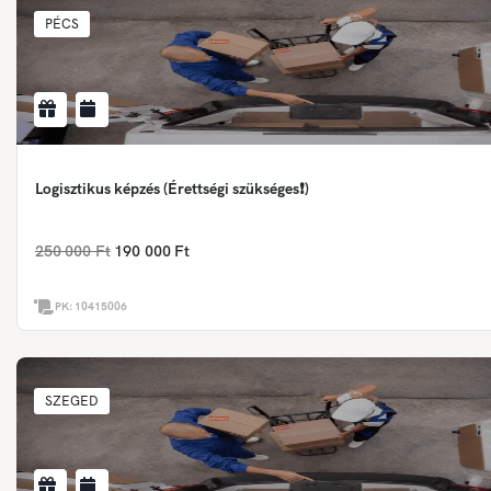
PÉCS
Logisztikus képzés (Érettségi szükséges❗)
250 000 Ft
190 000 Ft
PK:
10415006
SZEGED