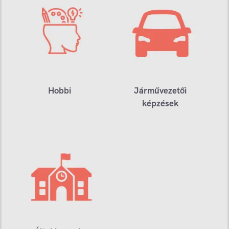
Hobbi
Járművezetői
képzések