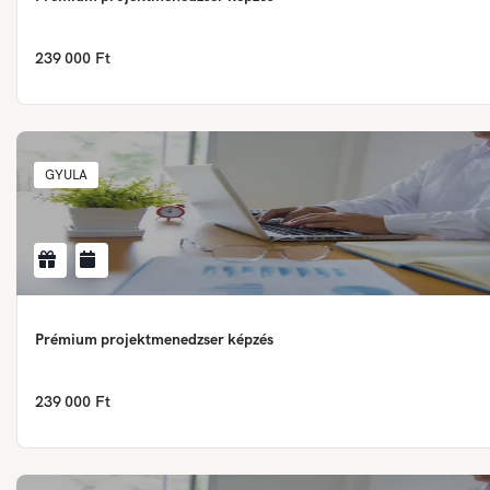
239 000 Ft
GYULA
Prémium projektmenedzser képzés
239 000 Ft