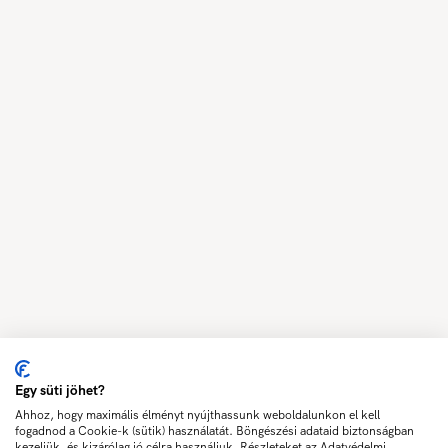
Egy süti jöhet?
Ahhoz, hogy maximális élményt nyújthassunk weboldalunkon el kell
fogadnod a Cookie-k (sütik) használatát. Böngészési adataid biztonságban
kezeljük, és kizárólag jó célra használjuk. Részleteket az Adatvédelmi