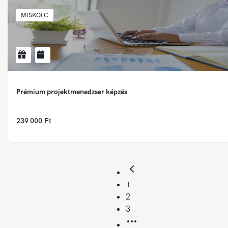
MISKOLC
Prémium projektmenedzser képzés
239 000 Ft
1
2
3