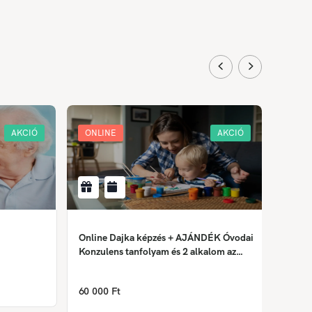
AKCIÓ
ONLINE
AKCIÓ
ONLI
Online Dajka képzés + AJÁNDÉK Óvodai
Krimin
Konzulens tanfolyam és 2 alkalom az
Önismereti tréningből
158 0
60 000 Ft