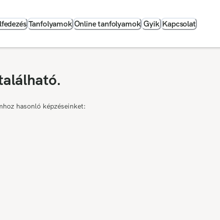
lfedezés
Tanfolyamok
Online tanfolyamok
Gyik
Kapcsolat
található.
mhoz hasonló képzéseinket: