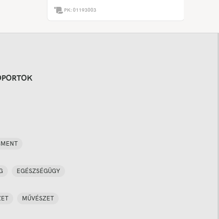
PK:
01193003
OPORTOK
SMENT
G
EGÉSZSÉGÜGY
ZET
MŰVÉSZET