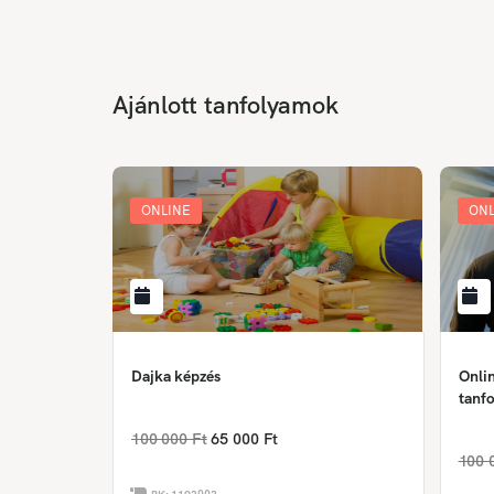
Ajánlott tanfolyamok
ONLINE
ONL
Dajka képzés
Onlin
tanfo
100 000 Ft
65 000 Ft
100 