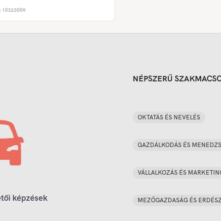
:
10323009
NÉPSZERŰ SZAKMACS
OKTATÁS ÉS NEVELÉS
GAZDÁLKODÁS ÉS MENEDZ
VÁLLALKOZÁS ÉS MARKETIN
tői képzések
MEZŐGAZDASÁG ÉS ERDÉS