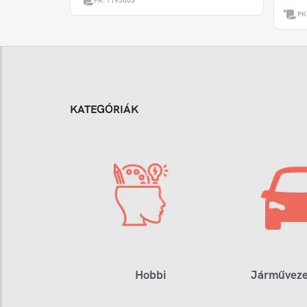
PK:
1193003
PK
KATEGÓRIÁK
Hobbi
Járműveze