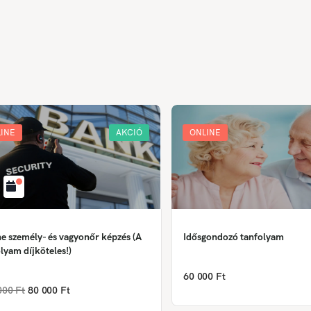
INE
AKCIÓ
ONLINE
e személy- és vagyonőr képzés (A
Idősgondozó tanfolyam
lyam díjköteles!)
60 000 Ft
000 Ft
80 000 Ft