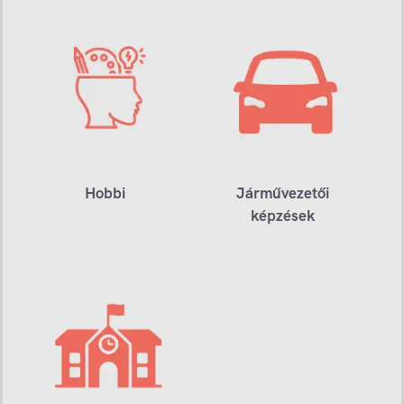
Hobbi
Járművezetői
képzések