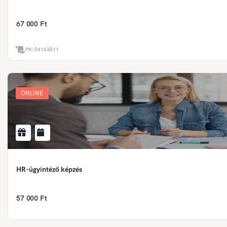
67 000 Ft
PK:
04163011
ONLINE
HR-ügyintéző képzés
57 000 Ft