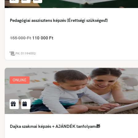
Pedagógiai asszisztens képzés (Érettségi szükséges❗)
155 000 Ft
110 000 Ft
PK:
01194002
ONLINE
Dajka szakmai képzés + AJÁNDÉK tanfolyam🎁