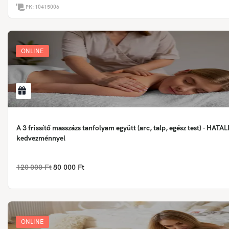
PK:
10415006
ONLINE
A 3 frissítő masszázs tanfolyam együtt (arc, talp, egész test) - HAT
kedvezménnyel
120 000 Ft
80 000 Ft
ONLINE