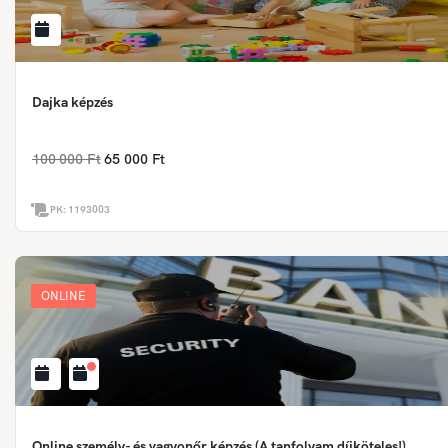
Dajka képzés
100 000 Ft
65 000 Ft
PK:
1193003
ONLINE
Online személy- és vagyonőr képzés (A tanfolyam díjköteles!)