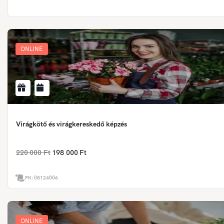
ONLINE
Virágkötő és virágkereskedő képzés
220 000 Ft
198 000 Ft
PK:
08124006
ONLINE