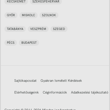
KECSKEMÉT
SZÉKESFEHÉRVÁR
GYŐR
MISKOLC
SZOLNOK
TATABÁNYA
VESZPRÉM
SZEGED
PÉCS
BUDAPEST
Sajtókapcsolat
Gyakran Ismételt Kérdések
Elérhetőségeink
Céginformációk
Adatkezelési tájékoztató