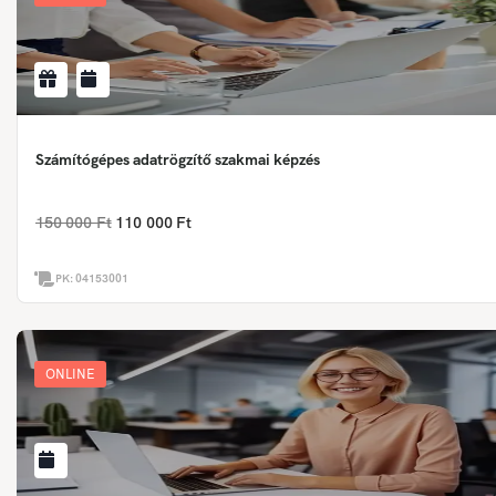
Számítógépes adatrögzítő szakmai képzés
150 000 Ft
110 000 Ft
PK:
04153001
ONLINE