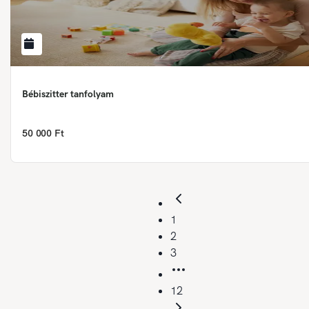
Bébiszitter tanfolyam
50 000 Ft
1
2
3
12