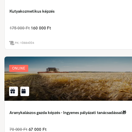
Kutyakozmetikus képzés
175 000 Ft
160 000 Ft
PK:
10884004
ONLINE
Aranykalászos gazda képzés - Ingyenes pályázati tanácsadással🎁
70 000 Ft
67 000 Ft