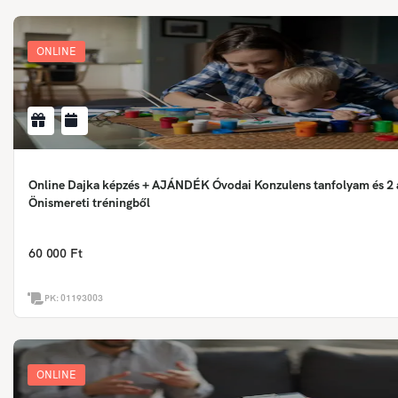
ONLINE
Online Dajka képzés + AJÁNDÉK Óvodai Konzulens tanfolyam és 2 
Önismereti tréningből
60 000 Ft
PK:
01193003
ONLINE