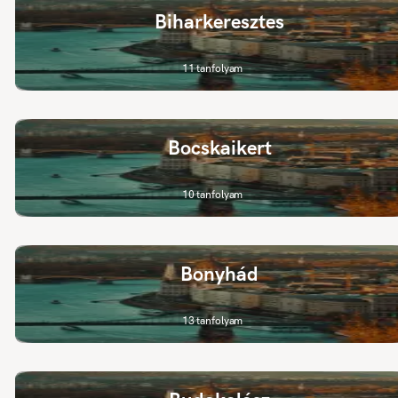
Biharkeresztes
11
tanfolyam
Bocskaikert
10
tanfolyam
Bonyhád
13
tanfolyam