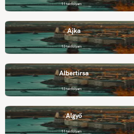
11
tanfolyam
Ajka
13
tanfolyam
Albertirsa
13
tanfolyam
Algyő
11
tanfolyam