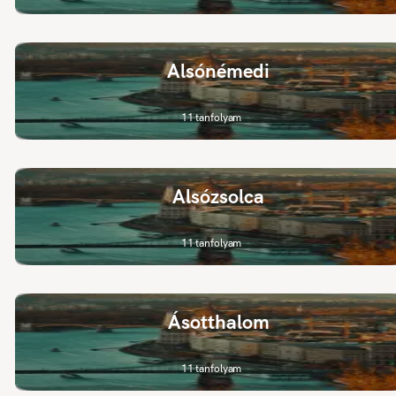
Alsónémedi
11
tanfolyam
Alsózsolca
11
tanfolyam
Ásotthalom
11
tanfolyam