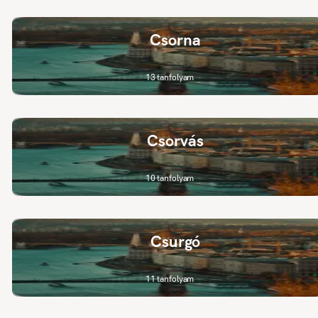
Csorna
13
tanfolyam
Csorvás
10
tanfolyam
Csurgó
11
tanfolyam