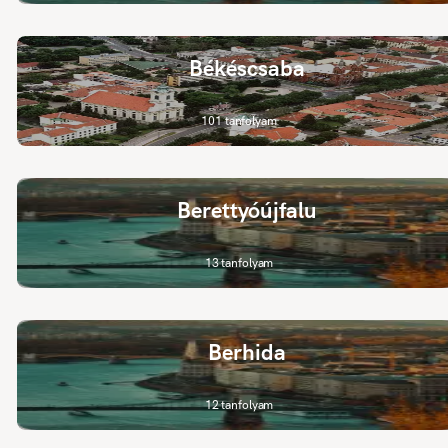
Békéscsaba
101
tanfolyam
Berettyóújfalu
13
tanfolyam
Berhida
12
tanfolyam