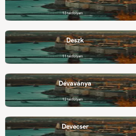
13
tanfolyam
Deszk
11
tanfolyam
Dévaványa
12
tanfolyam
Devecser