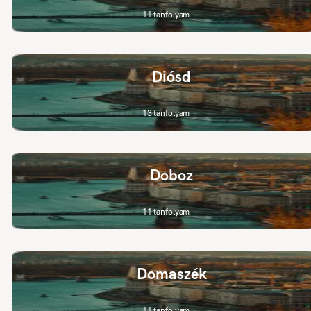
11
tanfolyam
Diósd
13
tanfolyam
Doboz
11
tanfolyam
Domaszék
11
tanfolyam