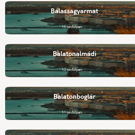
Balassagyarmat
15
tanfolyam
Balatonalmádi
13
tanfolyam
Balatonboglár
11
tanfolyam