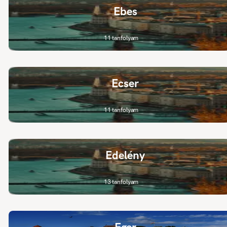
Ebes
11
tanfolyam
Ecser
11
tanfolyam
Edelény
13
tanfolyam