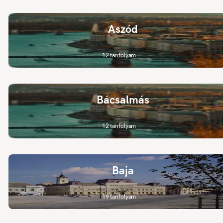
Aszód
12
tanfolyam
Bácsalmás
12
tanfolyam
Baja
19
tanfolyam