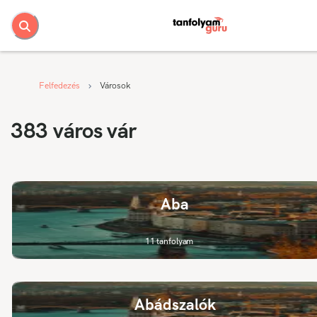
Felfedezés
Városok
383 város vár
Aba
11
tanfolyam
Abádszalók