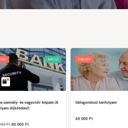
INE
AKCIÓ
ONLINE
e személy- és vagyonőr képzés (A
Idősgondozó tanfolyam
lyam díjköteles!)
60 000 Ft
000 Ft
80 000 Ft