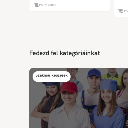
PK:
1193003
PK
Fedezd fel kategóriáinkat
Szakmai képzések