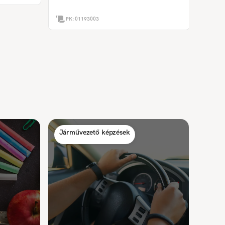
PK:
01193003
Járművezető képzések