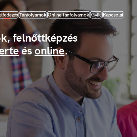
elfedezés
Tanfolyamok
Online tanfolyamok
Gyik
Kapcsolat
k, felnőttképzés
erte
és
online
.