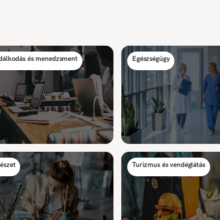
dálkodás és menedzsment
Egészségügy
észet
Turizmus és vendéglátás