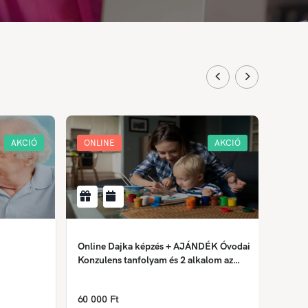
AKCIÓ
ONLINE
AKCIÓ
ONLI
Online Dajka képzés + AJÁNDÉK Óvodai
Krimin
Konzulens tanfolyam és 2 alkalom az
Önismereti tréningből
158 0
60 000 Ft