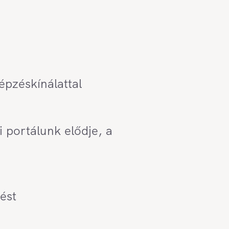
épzéskínálattal
 portálunk elődje, a
ést