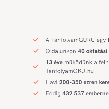
A TanfolyamGURU egy
Oldalunkon
40
oktatási
13 éve
működünk a felnőt
TanfolyamOKJ.hu
Havi
200-350 ezren ker
Eddig
432 537 embernek