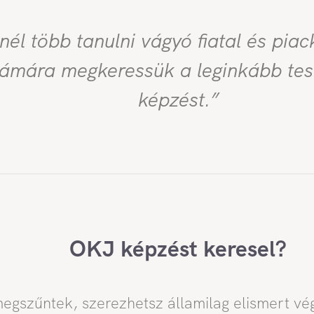
nél több tanulni vágyó fiatal és pia
zámára megkeressük a leginkább tes
képzést.”
OKJ képzést keresel?
gszűntek, szerezhetsz államilag elismert vé