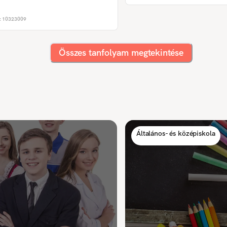
:
10323009
Összes tanfolyam megtekintése
Általános- és középiskola