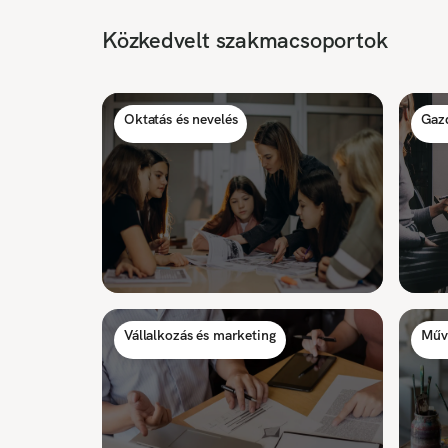
Közkedvelt szakmacsoportok
Oktatás és nevelés
Gaz
Vállalkozás és marketing
Műv