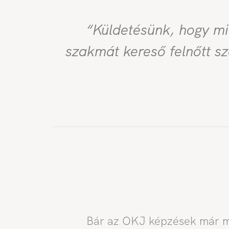
“Küldetésünk, hogy mi
szakmát kereső felnőtt s
Bár az OKJ képzések már me