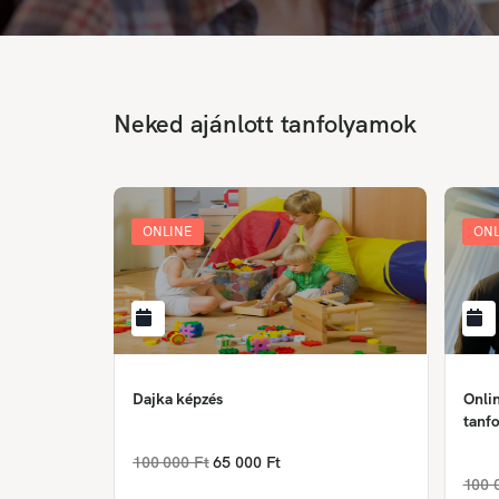
Neked ajánlott tanfolyamok
ONLINE
ONL
Dajka képzés
Onlin
tanfo
100 000 Ft
65 000 Ft
100 