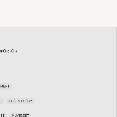
OPORTOK
SMENT
G
EGÉSZSÉGÜGY
ZET
MŰVÉSZET