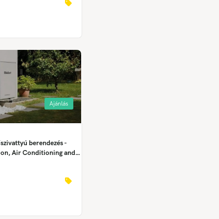
hnik
Ajánlás
szivattyú berendezés -
tion, Air Conditioning and
nt Installer,
 – Kälte-, Klima- und
hnik