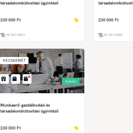
társadalombiztosítási ügyintéző
társadalombiztosít
230 000 Ft
230 000 Ft
PK:
04175001
PK:
04175001
KECSKEMÉT
Ajánlás
Munkaerő-gazdálkodási és
társadalombiztosítási ügyintéző
230 000 Ft