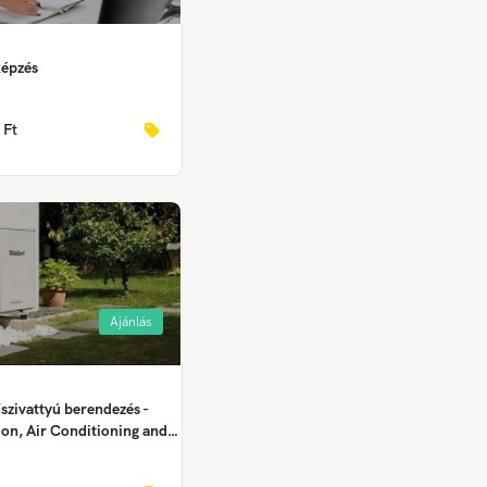
képzés
 Ft
Ajánlás
szivattyú berendezés -
tion, Air Conditioning and
nt Installer,
 – Kälte-, Klima- und