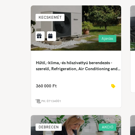
KECSKEMÉT
Ajánlás
Hűtő,-klima,-és hőszivattyú berendezés -
szerelő, Refrigeration, Air Conditioning and
Heat Pump Equipment Installer,
Anlagenmechaniker – Kälte-, Klima- und
360 000 Ft
Wärmepumpentechnik
PK:
07134001
DEBRECEN
AKCIÓ