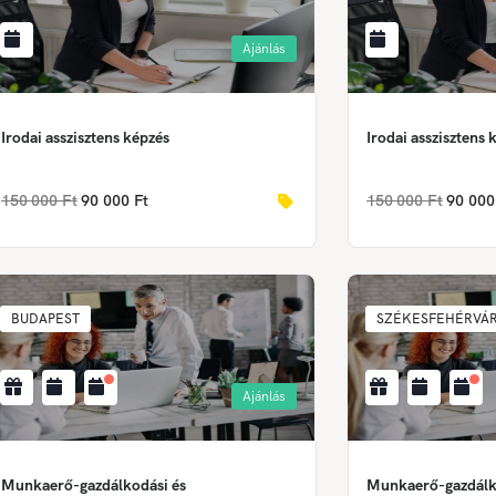
Ajánlás
Irodai asszisztens képzés
Irodai asszisztens 
150 000 Ft
90 000 Ft
150 000 Ft
90 000
BUDAPEST
SZÉKESFEHÉRVÁ
Ajánlás
Munkaerő-gazdálkodási és
Munkaerő-gazdálk