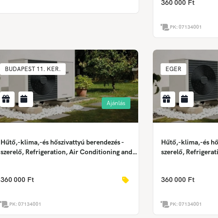
360 000 Ft
Wärmepumpentec
PK:
07134001
BUDAPEST 11. KER.
EGER
Ajánlás
Hűtő,-klima,-és hőszivattyú berendezés -
Hűtő,-klima,-és hő
szerelő, Refrigeration, Air Conditioning and
szerelő, Refrigera
Heat Pump Equipment Installer,
Heat Pump Equipme
Anlagenmechaniker – Kälte-, Klima- und
Anlagenmechaniker
360 000 Ft
360 000 Ft
Wärmepumpentechnik
Wärmepumpentec
PK:
07134001
PK:
07134001