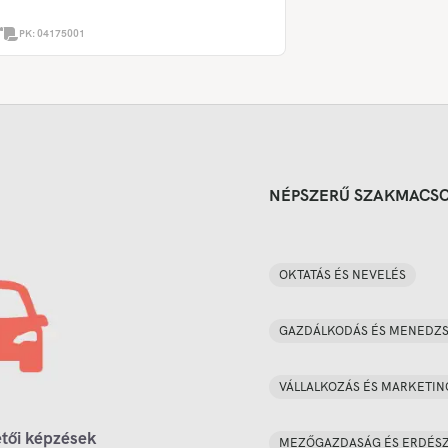
PK:
04175001
NÉPSZERŰ SZAKMACS
OKTATÁS ÉS NEVELÉS
GAZDÁLKODÁS ÉS MENEDZ
VÁLLALKOZÁS ÉS MARKETIN
tői képzések
MEZŐGAZDASÁG ÉS ERDÉS