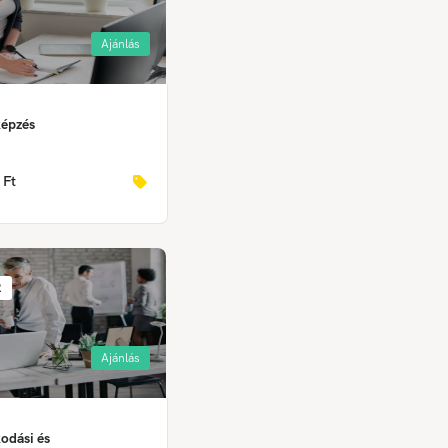
Ajánlás
képzés
 Ft
R
Ajánlás
odási és