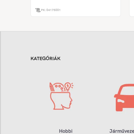
PK:
04175001
KATEGÓRIÁK
Hobbi
Járműveze