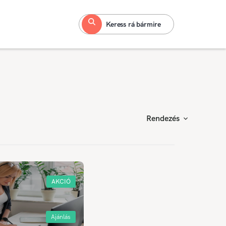
Keress rá bármire
Rendezés
AKCIÓ
Ajánlás