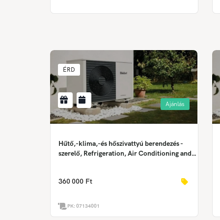
ÉRD
Ajánlás
Hűtő,-klima,-és hőszivattyú berendezés -
szerelő, Refrigeration, Air Conditioning and
Heat Pump Equipment Installer,
Anlagenmechaniker – Kälte-, Klima- und
360 000 Ft
Wärmepumpentechnik
PK:
07134001