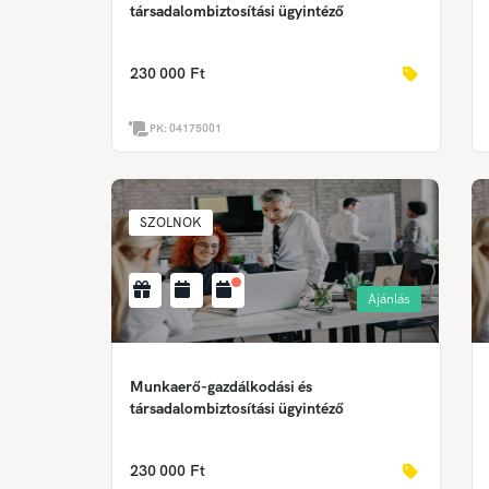
társadalombiztosítási ügyintéző
230 000 Ft
PK:
04175001
SZOLNOK
Ajánlás
Munkaerő-gazdálkodási és
társadalombiztosítási ügyintéző
230 000 Ft