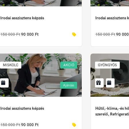
Irodai asszisztens képzés
Irodai asszisztens 
150 000 Ft
90 000 Ft
150 000 Ft
90 000
MISKOLC
AKCIÓ
GYÖNGYÖS
Ajánlás
Irodai asszisztens képzés
Hűtő,-klima,-és hő
szerelő, Refrigera
Heat Pump Equipme
150 000 Ft
90 000 Ft
Anlagenmechaniker