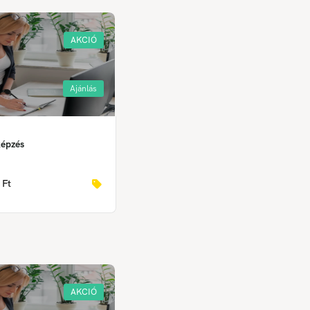
AKCIÓ
Ajánlás
képzés
 Ft
AKCIÓ