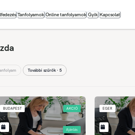
lfedezés
Tanfolyamok
Online tanfolyamok
Gyik
Kapcsolat
azda
anfolyam
További szűrők ∙ 5
BUDAPEST
AKCIÓ
EGER
Ajánlás