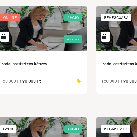
ONLINE
AKCIÓ
BÉKÉSCSABA
Ajánlás
Irodai asszisztens képzés
Irodai asszisztens 
150 000 Ft
90 000 Ft
150 000 Ft
90 000
GYŐR
AKCIÓ
KECSKEMÉT