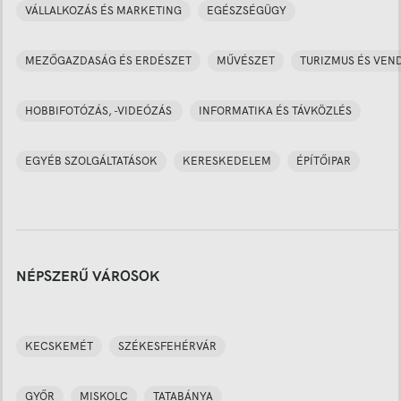
VÁLLALKOZÁS ÉS MARKETING
EGÉSZSÉGÜGY
MEZŐGAZDASÁG ÉS ERDÉSZET
MŰVÉSZET
TURIZMUS ÉS VEN
HOBBIFOTÓZÁS, -VIDEÓZÁS
INFORMATIKA ÉS TÁVKÖZLÉS
EGYÉB SZOLGÁLTATÁSOK
KERESKEDELEM
ÉPÍTŐIPAR
NÉPSZERŰ VÁROSOK
KECSKEMÉT
SZÉKESFEHÉRVÁR
GYŐR
MISKOLC
TATABÁNYA