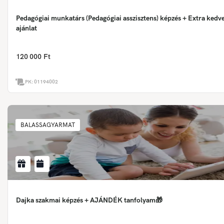
Pedagógiai munkatárs (Pedagógiai asszisztens) képzés + Extra ked
ajánlat
120 000 Ft
PK:
01194002
BALASSAGYARMAT
Dajka szakmai képzés + AJÁNDÉK tanfolyam🎁