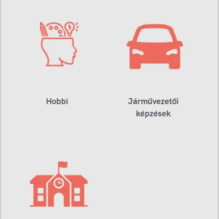
Hobbi
Járművezetői
képzések