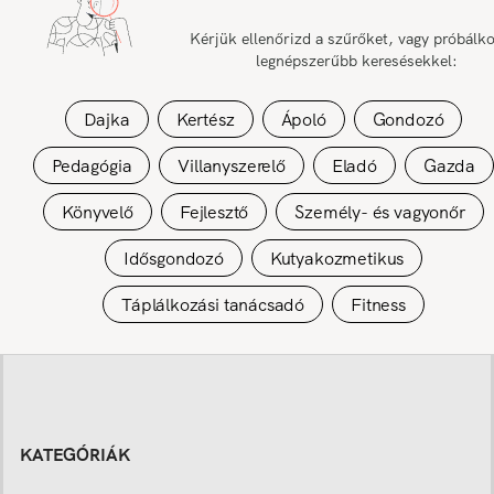
Kérjük ellenőrizd a szűrőket, vagy próbálk
legnépszerűbb keresésekkel:
Dajka
Kertész
Ápoló
Gondozó
Pedagógia
Villanyszerelő
Eladó
Gazda
Könyvelő
Fejlesztő
Személy- és vagyonőr
Idősgondozó
Kutyakozmetikus
Táplálkozási tanácsadó
Fitness
KATEGÓRIÁK