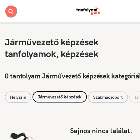
Járművezető képzések
tanfolyamok, képzések
0 tanfolyam Járművezető képzések kategóri
Járművezető képzések
Helyszín
Szakmacsoport
Ta
Sajnos nincs találat.