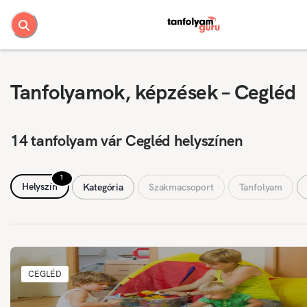
Tanfolyamok, képzések – Cegléd
14 tanfolyam vár Cegléd helyszínen
1
Helyszín
Kategória
Szakmacsoport
Tanfolyam
CEGLÉD