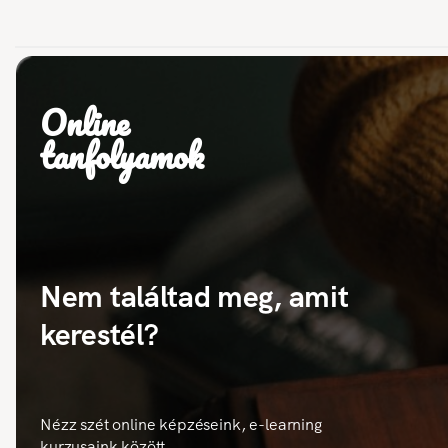
Online
tanfolyamok
Nem találtad meg, amit
kerestél?
Nézz szét online képzéseink, e-learning
kurzusaink között.