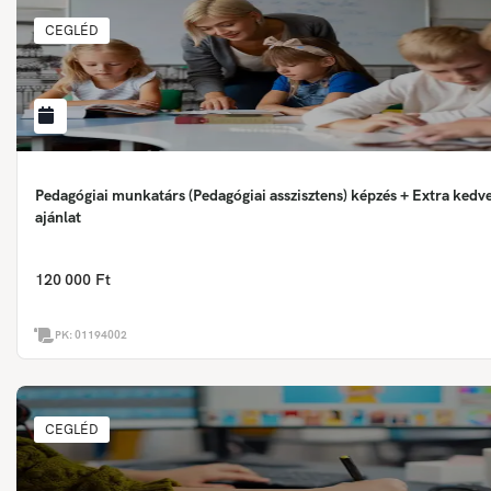
CEGLÉD
Pedagógiai munkatárs (Pedagógiai asszisztens) képzés + Extra ked
ajánlat
120 000 Ft
PK:
01194002
CEGLÉD