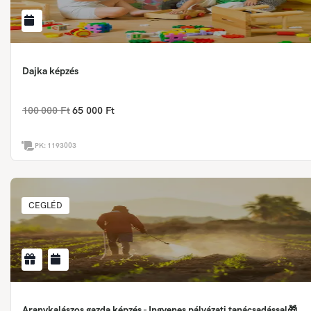
Dajka képzés
100 000 Ft
65 000 Ft
PK:
1193003
CEGLÉD
Aranykalászos gazda képzés - Ingyenes pályázati tanácsadással🎁