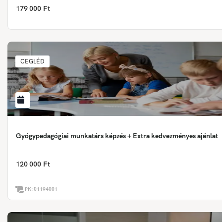
179 000 Ft
CEGLÉD
Gyógypedagógiai munkatárs képzés + Extra kedvezményes ajánlat
120 000 Ft
PK:
01194001