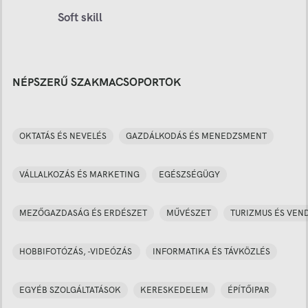
Soft skill
NÉPSZERŰ SZAKMACSOPORTOK
OKTATÁS ÉS NEVELÉS
GAZDÁLKODÁS ÉS MENEDZSMENT
VÁLLALKOZÁS ÉS MARKETING
EGÉSZSÉGÜGY
MEZŐGAZDASÁG ÉS ERDÉSZET
MŰVÉSZET
TURIZMUS ÉS VEN
HOBBIFOTÓZÁS, -VIDEÓZÁS
INFORMATIKA ÉS TÁVKÖZLÉS
EGYÉB SZOLGÁLTATÁSOK
KERESKEDELEM
ÉPÍTŐIPAR