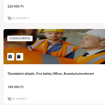
220 000 Ft
PK:
4 0732 06 11
DUNAÚJVÁROS
Tűzvédelmi előadó, Fire Safety Officer, Brandschutzreferent
189 000 Ft
PK:
10324017