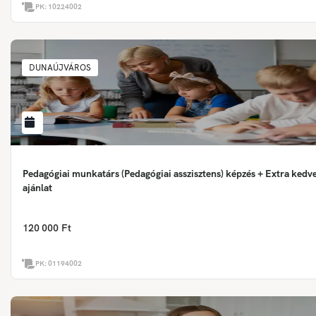
PK:
10224002
DUNAÚJVÁROS
Pedagógiai munkatárs (Pedagógiai asszisztens) képzés + Extra ked
ajánlat
120 000 Ft
PK:
01194002