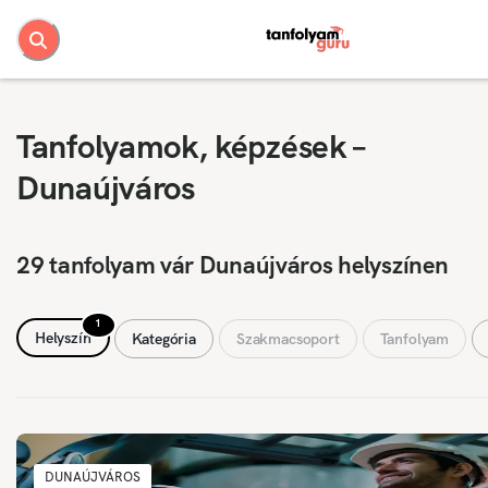
Tanfolyamok, képzések –
Dunaújváros
29 tanfolyam vár Dunaújváros helyszínen
1
Helyszín
Kategória
Szakmacsoport
Tanfolyam
DUNAÚJVÁROS