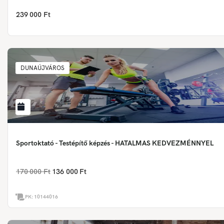
239 000 Ft
DUNAÚJVÁROS
Sportoktató - Testépítő képzés - HATALMAS KEDVEZMÉNNYEL
170 000 Ft
136 000 Ft
PK:
10144016