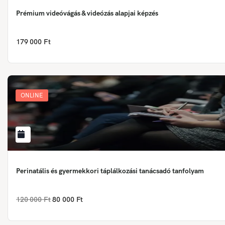
Prémium videóvágás & videózás alapjai képzés
179 000 Ft
ONLINE
Perinatális és gyermekkori táplálkozási tanácsadó tanfolyam
120 000 Ft
80 000 Ft