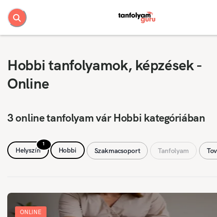
Hobbi tanfolyamok, képzések -
Online
3 online tanfolyam vár Hobbi kategóriában
1
Helyszín
Hobbi
Szakmacsoport
Tanfolyam
Tov
ONLINE