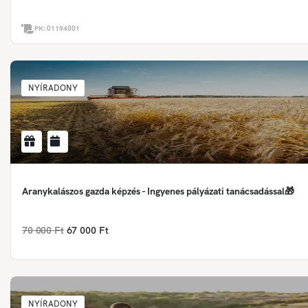
PK:
01194001
NYÍRADONY
Aranykalászos gazda képzés - Ingyenes pályázati tanácsadással🎁
70 000 Ft
67 000 Ft
NYÍRADONY