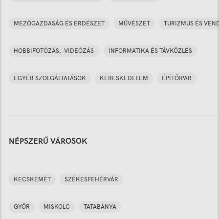
MEZŐGAZDASÁG ÉS ERDÉSZET
MŰVÉSZET
TURIZMUS ÉS VEN
HOBBIFOTÓZÁS, -VIDEÓZÁS
INFORMATIKA ÉS TÁVKÖZLÉS
EGYÉB SZOLGÁLTATÁSOK
KERESKEDELEM
ÉPÍTŐIPAR
NÉPSZERŰ VÁROSOK
KECSKEMÉT
SZÉKESFEHÉRVÁR
GYŐR
MISKOLC
TATABÁNYA