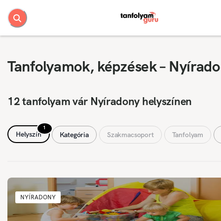
Tanfolyamok, képzések – Nyírad
12 tanfolyam vár Nyíradony helyszínen
1
Helyszín
Kategória
Szakmacsoport
Tanfolyam
NYÍRADONY