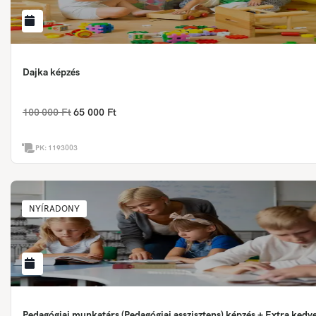
Dajka képzés
100 000 Ft
65 000 Ft
PK:
1193003
NYÍRADONY
Pedagógiai munkatárs (Pedagógiai asszisztens) képzés + Extra ked