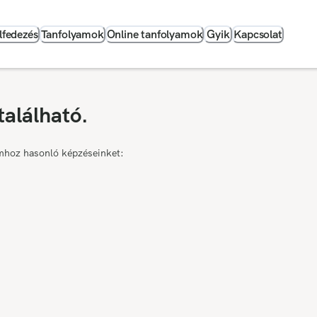
lfedezés
Tanfolyamok
Online tanfolyamok
Gyik
Kapcsolat
található.
mhoz hasonló képzéseinket: