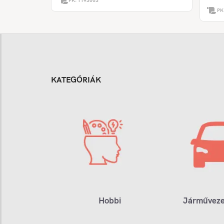
PK:
1193003
PK
KATEGÓRIÁK
Hobbi
Járműveze