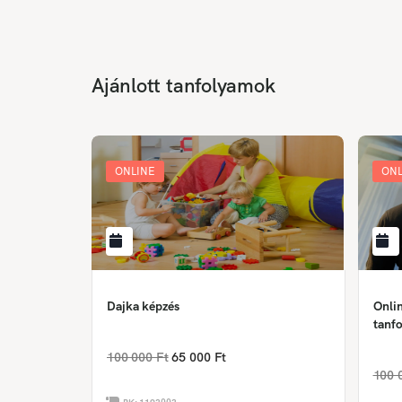
Ajánlott tanfolyamok
ONLINE
ONL
Dajka képzés
Onlin
tanfo
100 000 Ft
65 000 Ft
100 