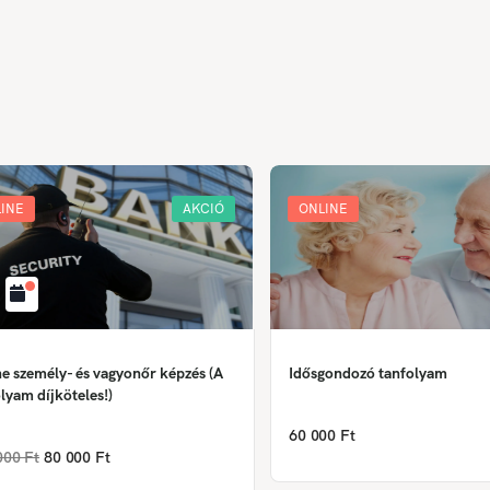
INE
AKCIÓ
ONLINE
e személy- és vagyonőr képzés (A
Idősgondozó tanfolyam
lyam díjköteles!)
60 000 Ft
000 Ft
80 000 Ft