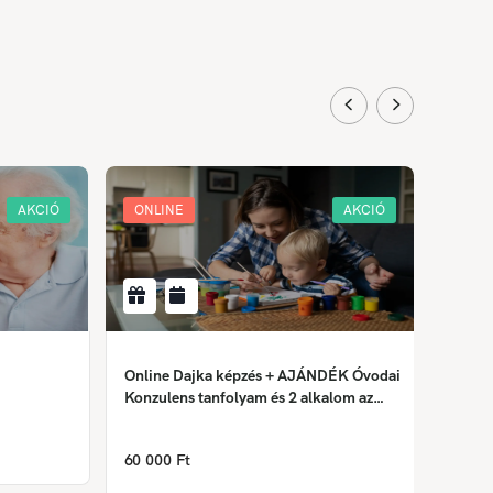
AKCIÓ
ONLINE
AKCIÓ
ONLI
Online Dajka képzés + AJÁNDÉK Óvodai
Krimin
Konzulens tanfolyam és 2 alkalom az
Önismereti tréningből
158 0
60 000 Ft