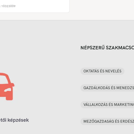
:
10323009
NÉPSZERŰ SZAKMACS
OKTATÁS ÉS NEVELÉS
GAZDÁLKODÁS ÉS MENEDZ
VÁLLALKOZÁS ÉS MARKETIN
tői képzések
MEZŐGAZDASÁG ÉS ERDÉS