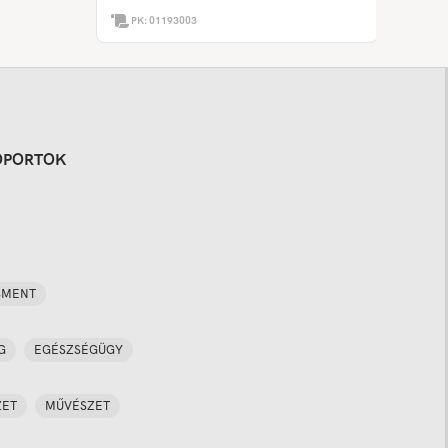
PK:
01193003
OPORTOK
SMENT
G
EGÉSZSÉGÜGY
ZET
MŰVÉSZET