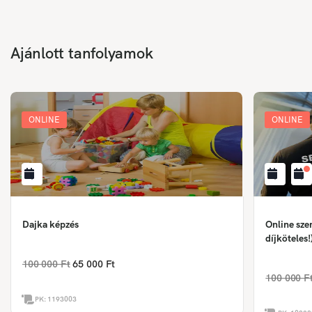
Ajánlott tanfolyamok
ONLINE
ONLINE
Dajka képzés
Online sze
díjköteles!
100 000 Ft
65 000 Ft
100 000 F
PK:
1193003