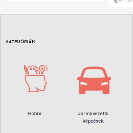
PK:
10323
KATEGÓRIÁK
Hobbi
Járművezetői
képzések