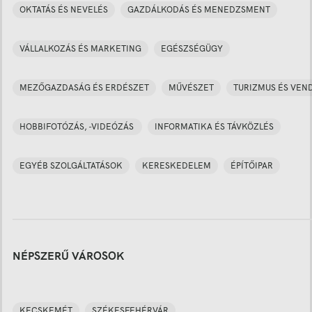
OKTATÁS ÉS NEVELÉS
GAZDÁLKODÁS ÉS MENEDZSMENT
VÁLLALKOZÁS ÉS MARKETING
EGÉSZSÉGÜGY
MEZŐGAZDASÁG ÉS ERDÉSZET
MŰVÉSZET
TURIZMUS ÉS VEN
HOBBIFOTÓZÁS, -VIDEÓZÁS
INFORMATIKA ÉS TÁVKÖZLÉS
EGYÉB SZOLGÁLTATÁSOK
KERESKEDELEM
ÉPÍTŐIPAR
NÉPSZERŰ VÁROSOK
KECSKEMÉT
SZÉKESFEHÉRVÁR