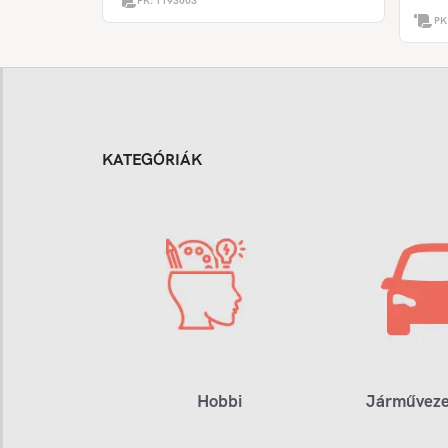
PK:
1193003
PK
KATEGÓRIÁK
Hobbi
Járműveze