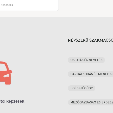
:
10323009
NÉPSZERŰ SZAKMACS
OKTATÁS ÉS NEVELÉS
GAZDÁLKODÁS ÉS MENEDZ
EGÉSZSÉGÜGY
tői képzések
MEZŐGAZDASÁG ÉS ERDÉS