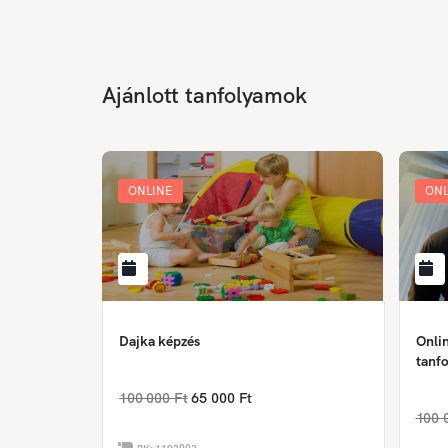
Ajánlott tanfolyamok
ONLINE
ONL
Dajka képzés
Onlin
tanfo
100 000 Ft
65 000 Ft
100 