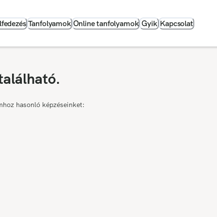
lfedezés
Tanfolyamok
Online tanfolyamok
Gyik
Kapcsolat
található.
mhoz hasonló képzéseinket: