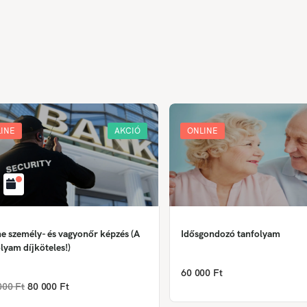
INE
AKCIÓ
ONLINE
e személy- és vagyonőr képzés (A
Idősgondozó tanfolyam
lyam díjköteles!)
60 000 Ft
000 Ft
80 000 Ft