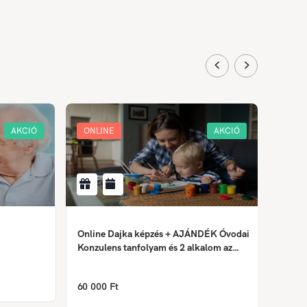
AKCIÓ
ONLINE
AKCIÓ
ONLI
Online Dajka képzés + AJÁNDÉK Óvodai
Krimin
Konzulens tanfolyam és 2 alkalom az
Önismereti tréningből
158 0
60 000 Ft