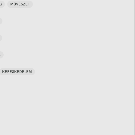
G
MŰVÉSZET
S
KERESKEDELEM