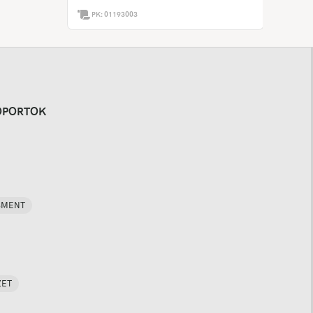
PK:
01193003
OPORTOK
SMENT
ZET