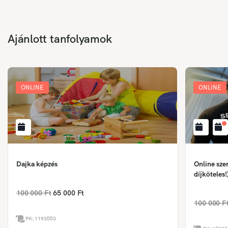
Ajánlott tanfolyamok
ONLINE
ONLINE
Dajka képzés
Online sze
díjköteles!
100 000 Ft
65 000 Ft
100 000 F
PK:
1193003