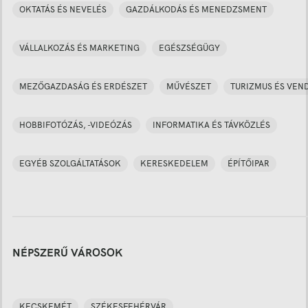
OKTATÁS ÉS NEVELÉS
GAZDÁLKODÁS ÉS MENEDZSMENT
VÁLLALKOZÁS ÉS MARKETING
EGÉSZSÉGÜGY
MEZŐGAZDASÁG ÉS ERDÉSZET
MŰVÉSZET
TURIZMUS ÉS VEN
HOBBIFOTÓZÁS, -VIDEÓZÁS
INFORMATIKA ÉS TÁVKÖZLÉS
EGYÉB SZOLGÁLTATÁSOK
KERESKEDELEM
ÉPÍTŐIPAR
NÉPSZERŰ VÁROSOK
KECSKEMÉT
SZÉKESFEHÉRVÁR