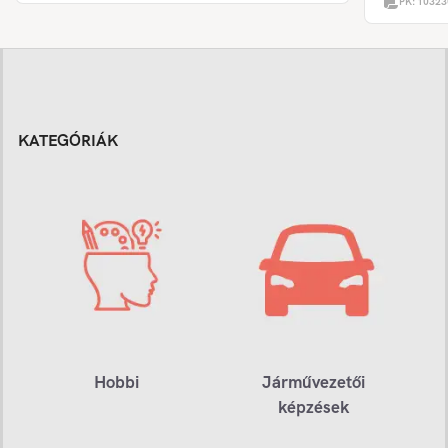
PK:
10323
KATEGÓRIÁK
Hobbi
Járművezetői
képzések