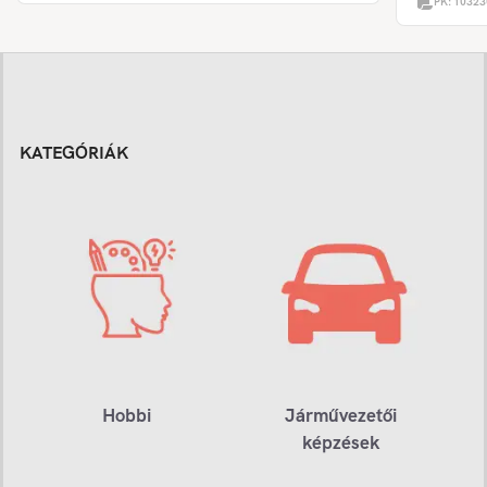
PK:
10323
KATEGÓRIÁK
Hobbi
Járművezetői
képzések