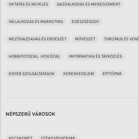
OKTATÁS ÉS NEVELÉS
GAZDÁLKODÁS ÉS MENEDZSMENT
VÁLLALKOZÁS ÉS MARKETING
EGÉSZSÉGÜGY
MEZŐGAZDASÁG ÉS ERDÉSZET
MŰVÉSZET
TURIZMUS ÉS VEN
HOBBIFOTÓZÁS, -VIDEÓZÁS
INFORMATIKA ÉS TÁVKÖZLÉS
EGYÉB SZOLGÁLTATÁSOK
KERESKEDELEM
ÉPÍTŐIPAR
NÉPSZERŰ VÁROSOK
KECSKEMÉT
SZÉKESFEHÉRVÁR