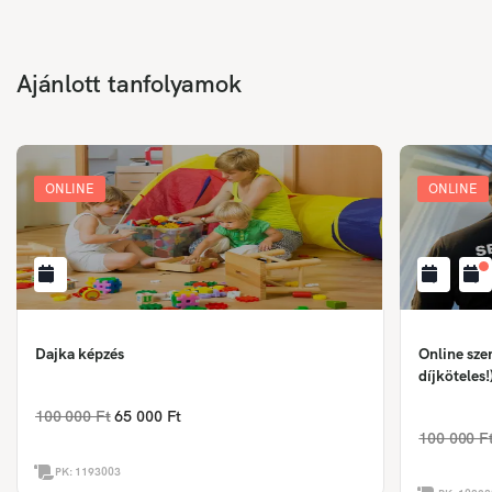
Ajánlott tanfolyamok
ONLINE
ONLINE
Dajka képzés
Online sze
díjköteles!
100 000 Ft
65 000 Ft
100 000 F
PK:
1193003