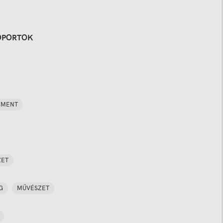
OPORTOK
SMENT
ZET
G
MŰVÉSZET