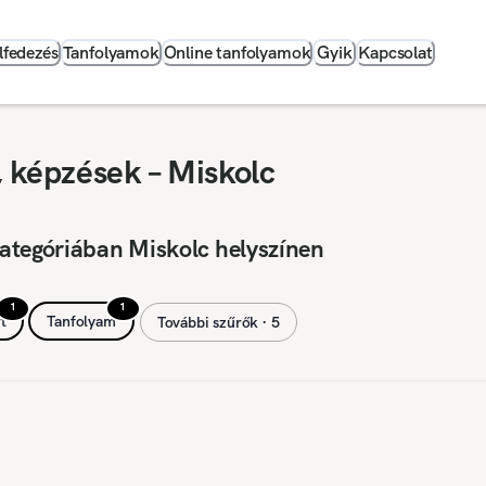
lfedezés
Tanfolyamok
Online tanfolyamok
Gyik
Kapcsolat
 képzések – Miskolc
ategóriában Miskolc helyszínen
1
1
t
Tanfolyam
További szűrők ∙ 5