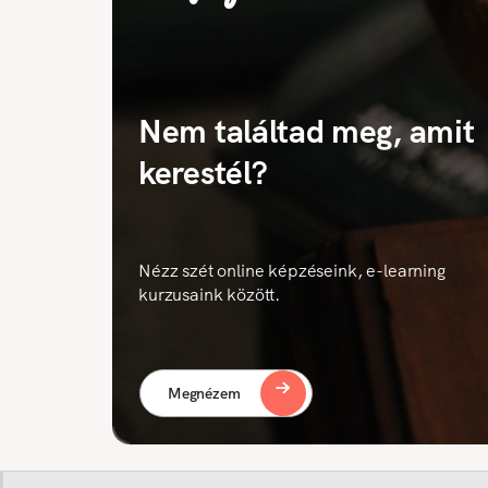
Nem találtad meg, amit
kerestél?
Nézz szét online képzéseink, e-learning
kurzusaink között.
Megnézem