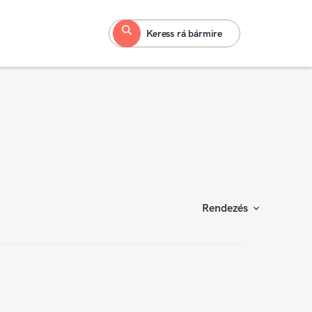
Keress rá bármire
Rendezés