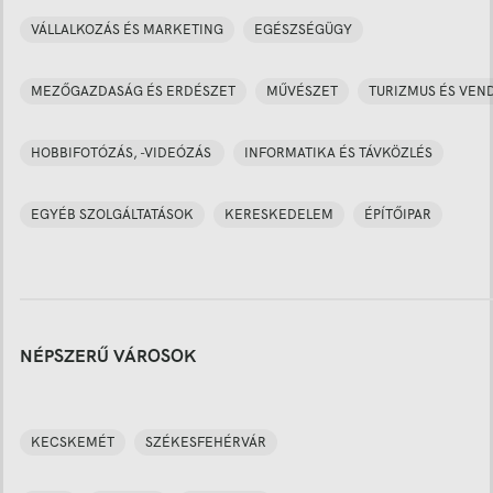
VÁLLALKOZÁS ÉS MARKETING
EGÉSZSÉGÜGY
MEZŐGAZDASÁG ÉS ERDÉSZET
MŰVÉSZET
TURIZMUS ÉS VEN
HOBBIFOTÓZÁS, -VIDEÓZÁS
INFORMATIKA ÉS TÁVKÖZLÉS
EGYÉB SZOLGÁLTATÁSOK
KERESKEDELEM
ÉPÍTŐIPAR
NÉPSZERŰ VÁROSOK
KECSKEMÉT
SZÉKESFEHÉRVÁR