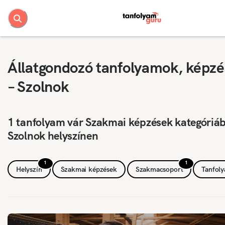
Állatgondozó tanfolyamok, képz
– Szolnok
1 tanfolyam vár Szakmai képzések kategóriá
Szolnok helyszínen
1
1
Helyszín
Szakmai képzések
Szakmacsoport
Tanfol