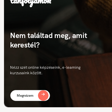
tanfolyamok
Nem találtad meg, amit
kerestél?
Nézz szét online képzéseink, e-learning
kurzusaink között.
Megnézem