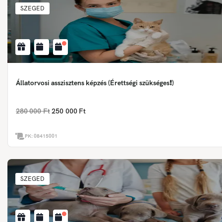
SZEGED
Állatorvosi asszisztens képzés (Érettségi szükséges❗)
280 000 Ft
250 000 Ft
PK:
08415001
SZEGED