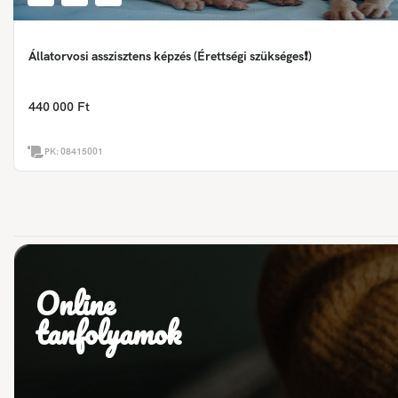
Állatorvosi asszisztens képzés (Érettségi szükséges❗)
440 000 Ft
PK:
08415001
Online
tanfolyamok