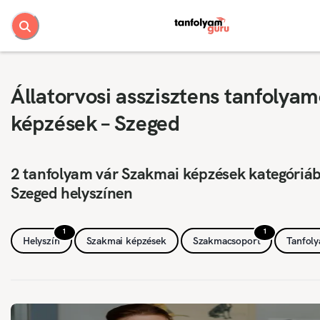
Állatorvosi asszisztens tanfolyam
képzések – Szeged
2 tanfolyam vár Szakmai képzések kategóriá
Szeged helyszínen
1
1
Helyszín
Szakmai képzések
Szakmacsoport
Tanfol