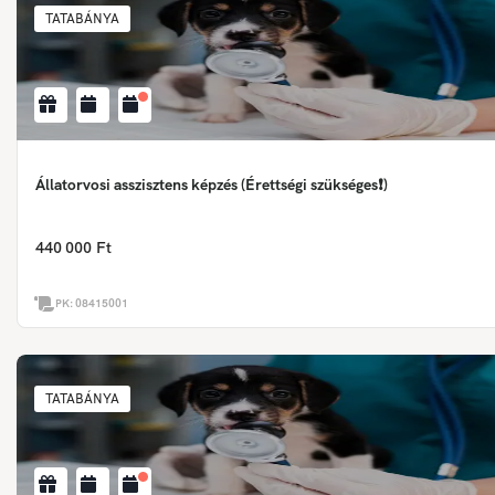
TATABÁNYA
Állatorvosi asszisztens képzés (Érettségi szükséges❗)
440 000 Ft
PK:
08415001
TATABÁNYA