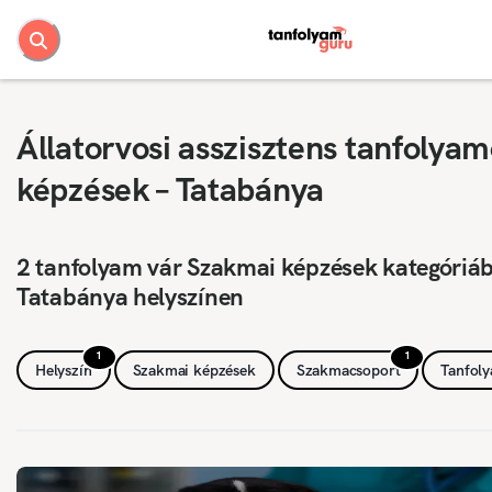
Állatorvosi asszisztens tanfolyam
képzések – Tatabánya
2 tanfolyam vár Szakmai képzések kategóriá
Tatabánya helyszínen
1
1
Helyszín
Szakmai képzések
Szakmacsoport
Tanfol