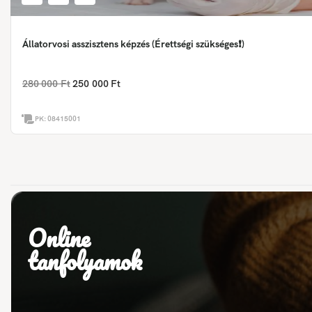
Állatorvosi asszisztens képzés (Érettségi szükséges❗)
280 000 Ft
250 000 Ft
PK:
08415001
Online
tanfolyamok