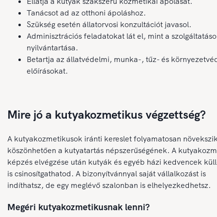
Ellátja a kutyák szakszerű kozmetikai ápolását.
Tanácsot ad az otthoni ápoláshoz.
Szükség esetén állatorvosi konzultációt javasol.
Adminisztrációs feladatokat lát el, mint a szolgáltatás
nyilvántartása.
Betartja az állatvédelmi, munka-, tűz- és környezetvé
előírásokat.
Mire jó a kutyakozmetikus végzettség?
A kutyakozmetikusok iránti kereslet folyamatosan növekszik
köszönhetően a kutyatartás népszerűségének. A kutyakozm
képzés elvégzése után kutyák és egyéb házi kedvencek kül
is csinosítgathatod. A bizonyítvánnyal saját vállalkozást is
indíthatsz, de egy meglévő szalonban is elhelyezkedhetsz.
Megéri kutyakozmetikusnak lenni?