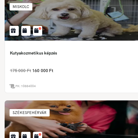
MISKOLC
Kutyakozmetikus képzés
175 000 Ft
160 000 Ft
PK:
10884004
SZÉKESFEHÉRVÁR