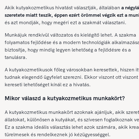
Akik kutyakozmetikus hivatást választják, általában
a négyl
szeretete miatt teszik, éppen ezért örömmel végzik ezt a mun
és azt mondják, hogy megéri ezt a szakmát választani.
Munkájuk rendkívül változatos és kielégítő lehet. A szakma
folyamatos fejlődése és a modern technológiák alkalmazás
biztosítja, hogy mindig legyen lehetőség a fejlődésre és a
tanulásra.
A kutyakozmetikusok főleg városokban keresettek, hiszen it
tudnak elegendő ügyfelet szerezni. Ekkor viszont ott viszont 
kereseti lehetőséget kínál ez a hivatás.
Mikor válaszd a kutyakozmetikus munkakört?
A kutyakozmetikus munkakört azoknak ajánljuk, akik szeret
állatokat, különösen a kutyákat, és szívesen foglalkoznak ve
Ez a szakma ideális választás lehet azok számára, akik krea
türelmesek és rendelkeznek jó kézügyességgel.