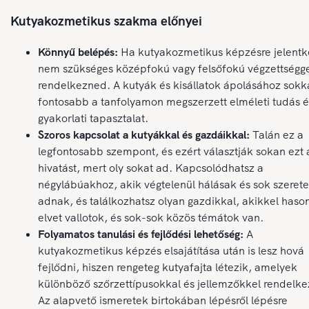
Kutyakozmetikus szakma előnyei
Könnyű belépés:
Ha kutyakozmetikus képzésre jelentk
nem szükséges középfokú vagy felsőfokú végzettségg
rendelkezned. A kutyák és kisállatok ápolásához sokk
fontosabb a tanfolyamon megszerzett elméleti tudás é
gyakorlati tapasztalat.
Szoros kapcsolat a kutyákkal és gazdáikkal:
Talán ez a
legfontosabb szempont, és ezért választják sokan ezt 
hivatást, mert oly sokat ad. Kapcsolódhatsz a
négylábúakhoz, akik végtelenül hálásak és sok szerete
adnak, és találkozhatsz olyan gazdikkal, akikkel haso
elvet vallotok, és sok-sok közös témátok van.
Folyamatos tanulási és fejlődési lehetőség:
A
kutyakozmetikus képzés elsajátítása után is lesz hová
fejlődni, hiszen rengeteg kutyafajta létezik, amelyek
különböző szőrzettípusokkal és jellemzőkkel rendelk
Az alapvető ismeretek birtokában lépésről lépésre