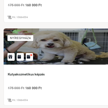
175 000 Ft
160 000 Ft
PK:
10884004
NYÍREGYHÁZA
Kutyakozmetikus képzés
175 000 Ft
160 000 Ft
PK:
10884004