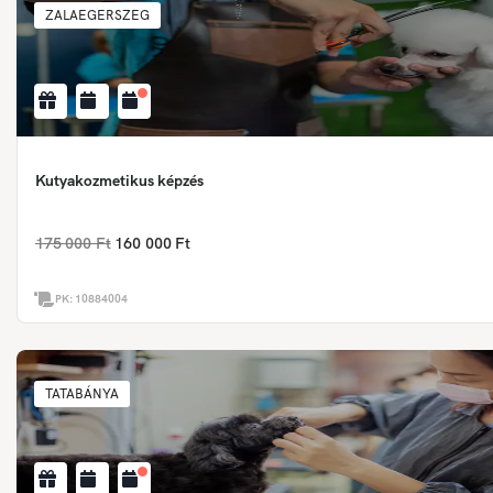
ZALAEGERSZEG
Kutyakozmetikus képzés
175 000 Ft
160 000 Ft
PK:
10884004
TATABÁNYA