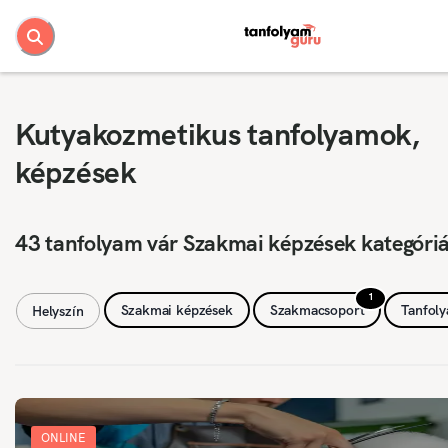
Kutyakozmetikus tanfolyamok,
képzések
43 tanfolyam vár Szakmai képzések kategóri
1
Szakmai képzések
Szakmacsoport
Tanfol
Helyszín
ONLINE