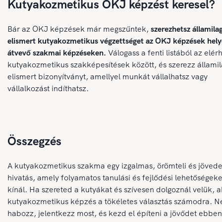
Kutyakozmetikus OKJ képzést keresel?
Bár az OKJ képzések már megszűntek,
szerezhetsz államila
elismert kutyakozmetikus végzettséget az OKJ képzések hely
átvevő szakmai képzéseken.
Válogass a fenti listából az elér
kutyakozmetikus szakképesítések között, és szerezz állami
elismert bizonyítványt, amellyel munkát vállalhatsz vagy
vállalkozást indíthatsz.
Összegzés
A kutyakozmetikus szakma egy izgalmas, örömteli és jöved
hivatás, amely folyamatos tanulási és fejlődési lehetőségeke
kínál. Ha szereted a kutyákat és szívesen dolgoznál velük, 
kutyakozmetikus képzés a tökéletes választás számodra. N
habozz, jelentkezz most, és kezd el építeni a jövődet ebben