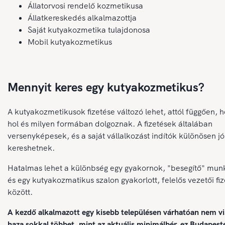
Állatorvosi rendelő kozmetikusa
Állatkereskedés alkalmazottja
Saját kutyakozmetika tulajdonosa
Mobil kutyakozmetikus
Mennyit keres egy kutyakozmetikus?
A kutyakozmetikusok fizetése változó lehet, attól függően, 
hol és milyen formában dolgoznak. A fizetések általában
versenyképesek, és a saját vállalkozást indítók különösen jó
kereshetnek.
Hatalmas lehet a különbség egy gyakornok, "besegítő" mun
és egy kutyakozmatikus szalon gyakorlott, felelős vezetői fi
között.
A kezdő alkalmazott egy kisebb településen várhatóan nem vi
haza sokkal többet, mint az aktuális minimálbér, ez Budapes