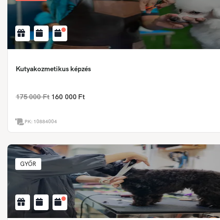
Kutyakozmetikus képzés
175 000 Ft
160 000 Ft
PK:
10884004
GYŐR