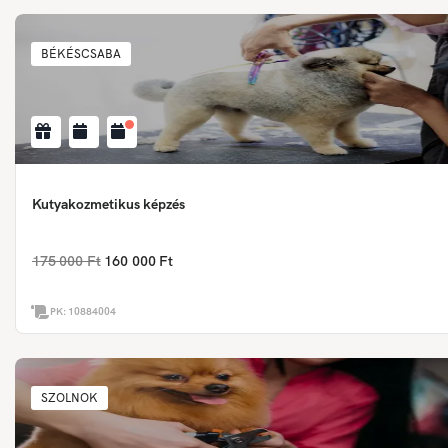
BÉKÉSCSABA
Kutyakozmetikus képzés
175 000 Ft
160 000 Ft
PK:
10884004
SZOLNOK