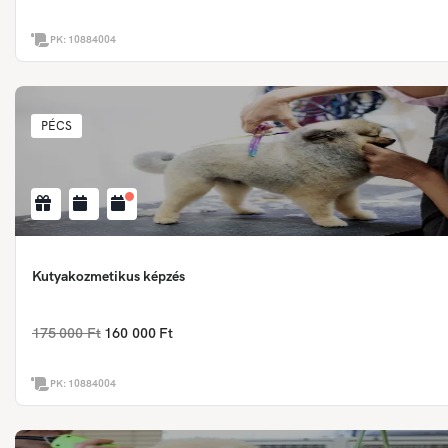
PK:
10884004
PÉCS
Kutyakozmetikus képzés
175 000 Ft
160 000 Ft
PK:
10884004