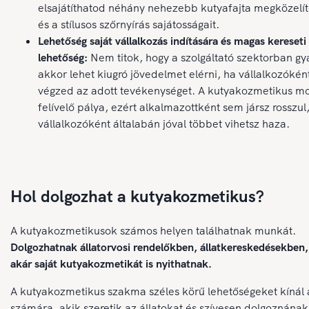
elsajátíthatod néhány nehezebb kutyafajta megközelít
és a stílusos szőrnyírás sajátosságait.
Lehetőség saját vállalkozás indítására és magas kereseti
lehetőség:
Nem titok, hogy a szolgáltató szektorban g
akkor lehet kiugró jövedelmet elérni, ha vállalkozókén
végzed az adott tevékenységet. A kutyakozmetikus mo
felívelő pálya, ezért alkalmazottként sem jársz rosszul
vállalkozóként általabán jóval többet vihetsz haza.
Hol dolgozhat a kutyakozmetikus?
A kutyakozmetikusok számos helyen találhatnak munkát.
Dolgozhatnak állatorvosi rendelőkben, állatkereskedésekben,
akár saját kutyakozmetikát is nyithatnak.
A kutyakozmetikus szakma széles körű lehetőségeket kínál
számára, akik szeretik az állatokat és szívesen dolgoznának