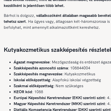
kezdőként is jelentősen több lehet.
Bárhol is dolgozz,
vállalkozóként általában magasabb bevétel
tehetsz szert
. Ha ügyes vagy, átlagosan két-háromszorosa is
befolyhat, mint amennyit alkalmazottként kereshetsz.
Kutyakozmetikus szakképesítés részlete
Ágazat megnevezése
: Mezőgazdaság és erdészet ágaza
Szakképesítés azonosító száma
: 108844004
Szakképesítés megnevezése
: Kutyakozmetikus
Iskolai előképzettség
: Alapfokú iskolai végzettség
Szakmai előképzettség
: Nem szükséges
KEOR kód
: 1088
Európai Képesítési Keretrendszer (EKK) szerinti szint
: 4.
Magyar Képesítési Keretrendszer (MKK) szerinti szint
: 4.
Digitális Kompetencia Keretrendszer (DKK) szerinti szint