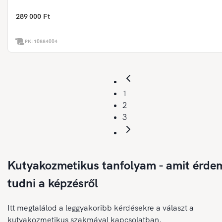
289 000 Ft
PK:
10884004
1
2
3
Kutyakozmetikus tanfolyam - amit érde
tudni a képzésről
Itt megtalálod a leggyakoribb kérdésekre a választ a
kutyakozmetikus szakmával kapcsolatban.