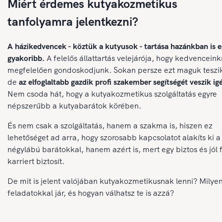
Miért érdemes kutyakozmetikus
tanfolyamra jelentkezni?
A házikedvencek - köztük a kutyusok - tartása hazánkban is 
gyakoribb.
A felelős állattartás velejárója, hogy kedvenceink
megfelelően gondoskodjunk. Sokan persze ezt maguk teszi
de
az elfoglaltabb gazdik profi szakember segítségét veszik i
Nem csoda hát, hogy a kutyakozmetikus szolgáltatás egyre
népszerűbb a kutyabarátok körében.
És nem csak a szolgáltatás, hanem a szakma is, hiszen ez
lehetőséget ad arra, hogy szorosabb kapcsolatot alakíts ki a
négylábú barátokkal, hanem azért is, mert egy biztos és jól f
karriert biztosít.
De mit is jelent valójában kutyakozmetikusnak lenni? Milye
feladatokkal jár, és hogyan válhatsz te is azzá?