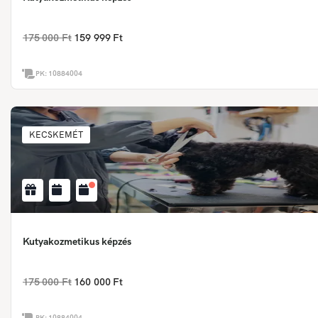
175 000 Ft
159 999 Ft
PK:
10884004
KECSKEMÉT
Kutyakozmetikus képzés
175 000 Ft
160 000 Ft
PK:
10884004