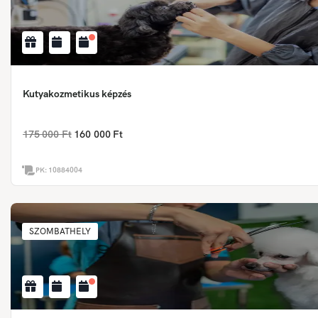
Kutyakozmetikus képzés
175 000 Ft
160 000 Ft
PK:
10884004
SZOMBATHELY