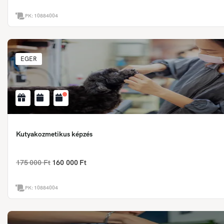
PK:
10884004
EGER
Kutyakozmetikus képzés
175 000 Ft
160 000 Ft
PK:
10884004