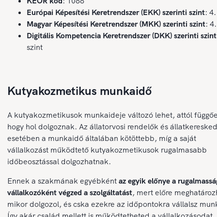
KEOR kód
: 1088
Európai Képesítési Keretrendszer (EKK) szerinti szint
: 4.
Magyar Képesítési Keretrendszer (MKK) szerinti szint
: 4.
Digitális Kompetencia Keretrendszer (DKK) szerinti szint
szint
Kutyakozmetikus munkaidő
A kutyakozmetikusok munkaideje változó lehet, attól függő
hogy hol dolgoznak. Az állatorvosi rendelők és állatkereske
esetében a munkaidő általában kötöttebb, míg a saját
vállalkozást működtető kutyakozmetikusok rugalmasabb
időbeosztással dolgozhatnak.
Ennek a szakmának egyébként
az egyik előnye a rugalmassá
vállalkozóként végzed a szolgáltatást
, mert előre meghatároz
mikor dolgozol, és cska ezekre az időpontokra vállalsz mun
Így akár család mellett is működtetheted a vállalkozásodat.