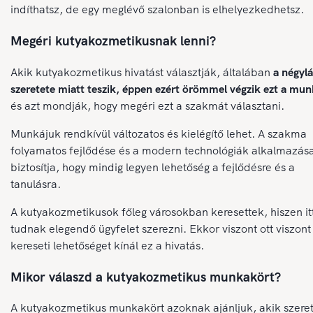
indíthatsz, de egy meglévő szalonban is elhelyezkedhetsz.
Megéri kutyakozmetikusnak lenni?
Akik kutyakozmetikus hivatást választják, általában
a négyl
szeretete miatt teszik, éppen ezért örömmel végzik ezt a mun
és azt mondják, hogy megéri ezt a szakmát választani.
Munkájuk rendkívül változatos és kielégítő lehet. A szakma
folyamatos fejlődése és a modern technológiák alkalmazás
biztosítja, hogy mindig legyen lehetőség a fejlődésre és a
tanulásra.
A kutyakozmetikusok főleg városokban keresettek, hiszen it
tudnak elegendő ügyfelet szerezni. Ekkor viszont ott viszont 
kereseti lehetőséget kínál ez a hivatás.
Mikor válaszd a kutyakozmetikus munkakört?
A kutyakozmetikus munkakört azoknak ajánljuk, akik szeret