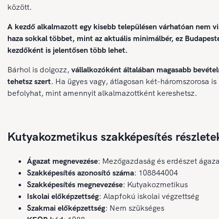
között.
A kezdő alkalmazott egy kisebb településen várhatóan nem vi
haza sokkal többet, mint az aktuális minimálbér, ez Budapes
kezdőként is jelentősen több lehet.
Bárhol is dolgozz,
vállalkozóként általában magasabb bevétel
tehetsz szert
. Ha ügyes vagy, átlagosan két-háromszorosa is
befolyhat, mint amennyit alkalmazottként kereshetsz.
Kutyakozmetikus szakképesítés részlete
Ágazat megnevezése
: Mezőgazdaság és erdészet ágaza
Szakképesítés azonosító száma
: 108844004
Szakképesítés megnevezése
: Kutyakozmetikus
Iskolai előképzettség
: Alapfokú iskolai végzettség
Szakmai előképzettség
: Nem szükséges