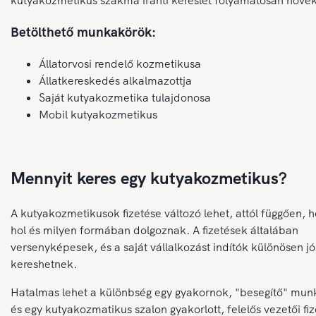
kutyakozmetikus szakma iránti kereslet folyamatosan növek
Betölthető munkakörök:
Állatorvosi rendelő kozmetikusa
Állatkereskedés alkalmazottja
Saját kutyakozmetika tulajdonosa
Mobil kutyakozmetikus
Mennyit keres egy kutyakozmetikus?
A kutyakozmetikusok fizetése változó lehet, attól függően, 
hol és milyen formában dolgoznak. A fizetések általában
versenyképesek, és a saját vállalkozást indítók különösen jó
kereshetnek.
Hatalmas lehet a különbség egy gyakornok, "besegítő" mun
és egy kutyakozmatikus szalon gyakorlott, felelős vezetői fi