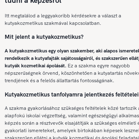
tudni a képzésről
Itt megtalálod a leggyakoribb kérdésekre a választ a
kutyakozmetikus szakmával kapcsolatban.
Mit jelent a kutyakozmetikus?
A kutyakozmetikus egy olyan szakember, aki alapos ismerete
rendelkezik a kutyafajták sajátosságairól, és szakszerűen ellát
kutyák kozmetikai ápolását.
Ez a szakma egyre nagyobb
népszerűségnek örvend, köszönhetően a kutyatartás növek
trendjének és a felelős állattartás fontosságának.
Kutyakozmetikus tanfolyamra jelentkezés feltételei
A szakma gyakorlásához szükséges feltételek közé tartozik 
alapfokú iskolai végzettség, valamint egészségügyi alkalmas
képzés során a résztvevők elsajátítják a szükséges elméleti 
gyakorlati ismereteket, amelyek birtokában képesek leszne
szakszerűen ellátni a kutyák kozmetikai és ápolási feladatai