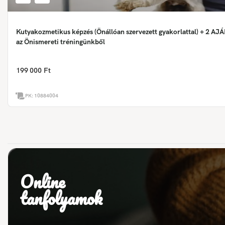
Kutyakozmetikus képzés (Önállóan szervezett gyakorlattal) + 2 A
az Önismereti tréningünkből
199 000 Ft
PK:
10884004
Online
tanfolyamok