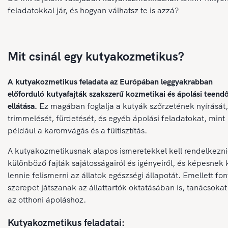
feladatokkal jár, és hogyan válhatsz te is azzá?
Mit csinál egy kutyakozmetikus?
A kutyakozmetikus feladata az Európában leggyakrabban
előforduló kutyafajták szakszerű kozmetikai és ápolási teend
ellátása.
Ez magában foglalja a kutyák szőrzetének nyírását,
trimmelését, fürdetését, és egyéb ápolási feladatokat, mint
például a karomvágás és a fültisztítás.
A kutyakozmetikusnak alapos ismeretekkel kell rendelkezni
különböző fajták sajátosságairól és igényeiről, és képesnek k
lennie felismerni az állatok egészségi állapotát. Emellett fon
szerepet játszanak az állattartók oktatásában is, tanácsoka
az otthoni ápoláshoz.
Kutyakozmetikus feladatai: