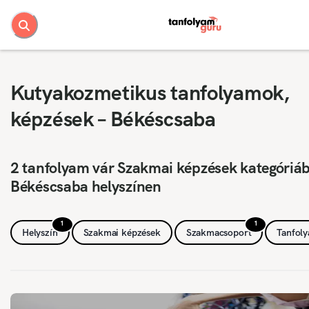
Kutyakozmetikus tanfolyamok,
képzések – Békéscsaba
2 tanfolyam vár Szakmai képzések kategóriá
Békéscsaba helyszínen
1
1
Helyszín
Szakmai képzések
Szakmacsoport
Tanfol