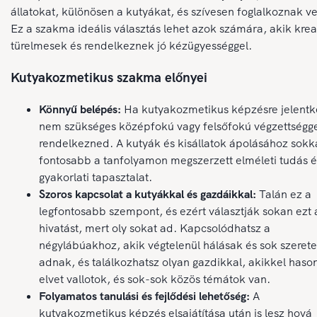
állatokat, különösen a kutyákat, és szívesen foglalkoznak ve
Ez a szakma ideális választás lehet azok számára, akik krea
türelmesek és rendelkeznek jó kézügyességgel.
Kutyakozmetikus szakma előnyei
Könnyű belépés:
Ha kutyakozmetikus képzésre jelentk
nem szükséges középfokú vagy felsőfokú végzettségg
rendelkezned. A kutyák és kisállatok ápolásához sokk
fontosabb a tanfolyamon megszerzett elméleti tudás é
gyakorlati tapasztalat.
Szoros kapcsolat a kutyákkal és gazdáikkal:
Talán ez a
legfontosabb szempont, és ezért választják sokan ezt 
hivatást, mert oly sokat ad. Kapcsolódhatsz a
négylábúakhoz, akik végtelenül hálásak és sok szerete
adnak, és találkozhatsz olyan gazdikkal, akikkel haso
elvet vallotok, és sok-sok közös témátok van.
Folyamatos tanulási és fejlődési lehetőség:
A
kutyakozmetikus képzés elsajátítása után is lesz hová