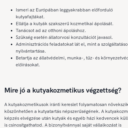
Ismeri az Európában leggyakrabban előforduló
kutyafajtákat.
Ellátja a kutyák szakszerű kozmetikai ápolását.
Tanácsot ad az otthoni ápoláshoz.
Szükség esetén állatorvosi konzultációt javasol.
Adminisztrációs feladatokat lát el, mint a szolgáltatás
nyilvántartása.
Betartja az állatvédelmi, munka-, tűz- és környezetvé
előírásokat.
Mire jó a kutyakozmetikus végzettség?
A kutyakozmetikusok iránti kereslet folyamatosan növekszik
köszönhetően a kutyatartás népszerűségének. A kutyakozm
képzés elvégzése után kutyák és egyéb házi kedvencek kül
is csinosítgathatod. A bizonyítvánnyal saját vállalkozást is