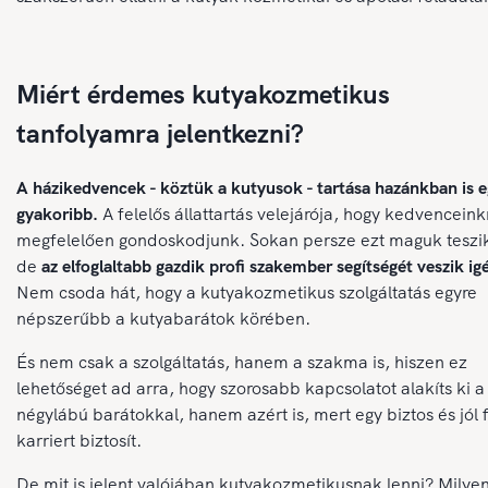
Miért érdemes kutyakozmetikus
tanfolyamra jelentkezni?
A házikedvencek - köztük a kutyusok - tartása hazánkban is 
gyakoribb.
A felelős állattartás velejárója, hogy kedvenceink
megfelelően gondoskodjunk. Sokan persze ezt maguk teszi
de
az elfoglaltabb gazdik profi szakember segítségét veszik i
Nem csoda hát, hogy a kutyakozmetikus szolgáltatás egyre
népszerűbb a kutyabarátok körében.
És nem csak a szolgáltatás, hanem a szakma is, hiszen ez
lehetőséget ad arra, hogy szorosabb kapcsolatot alakíts ki a
négylábú barátokkal, hanem azért is, mert egy biztos és jól f
karriert biztosít.
De mit is jelent valójában kutyakozmetikusnak lenni? Milye