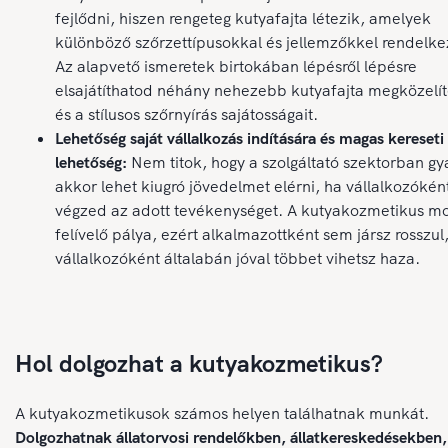
fejlődni, hiszen rengeteg kutyafajta létezik, amelyek
különböző szőrzettípusokkal és jellemzőkkel rendelk
Az alapvető ismeretek birtokában lépésről lépésre
elsajátíthatod néhány nehezebb kutyafajta megközelít
és a stílusos szőrnyírás sajátosságait.
Lehetőség saját vállalkozás indítására és magas kereseti
lehetőség:
Nem titok, hogy a szolgáltató szektorban g
akkor lehet kiugró jövedelmet elérni, ha vállalkozókén
végzed az adott tevékenységet. A kutyakozmetikus mo
felívelő pálya, ezért alkalmazottként sem jársz rosszul
vállalkozóként általabán jóval többet vihetsz haza.
Hol dolgozhat a kutyakozmetikus?
A kutyakozmetikusok számos helyen találhatnak munkát.
Dolgozhatnak állatorvosi rendelőkben, állatkereskedésekben,