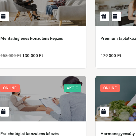
Mentálhigiénés konzulens képzés
Prémium táplálkoz
158 000 Ft
130 000 Ft
179 000 Ft
ONLINE
AKCIÓ
ONLINE
Pszichológiai konzulens képzés
Hormonegyensúly t