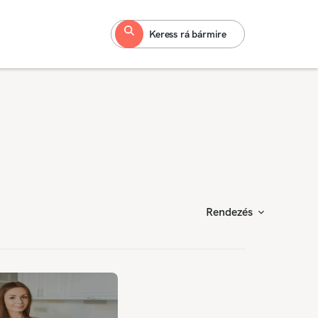
Keress rá bármire
Rendezés