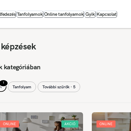
lfedezés
Tanfolyamok
Online tanfolyamok
Gyik
Kapcsolat
 képzések
k kategóriában
1
t
Tanfolyam
További szűrők ∙ 5
ONLINE
AKCIÓ
ONLINE