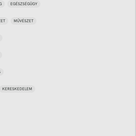
G
EGÉSZSÉGÜGY
ZET
MŰVÉSZET
S
KERESKEDELEM