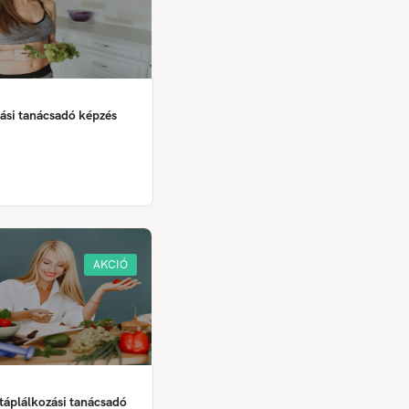
ási tanácsadó képzés
AKCIÓ
áplálkozási tanácsadó