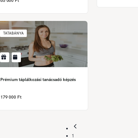
65 000 Ft
TATABÁNYA
Prémium táplálkozási tanácsadó képzés
179 000 Ft
1