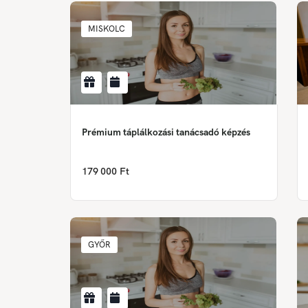
MISKOLC
Prémium táplálkozási tanácsadó képzés
179 000 Ft
GYŐR