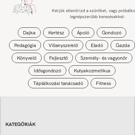
Kérjük ellenőrizd a szűrőket, vagy próbálk
legnépszerűbb keresésekkel:
Dajka
Kertész
Ápoló
Gondozó
Pedagógia
Villanyszerelő
Eladó
Gazda
Könyvelő
Fejlesztő
Személy- és vagyonőr
Idősgondozó
Kutyakozmetikus
Táplálkozási tanácsadó
Fitness
KATEGÓRIÁK