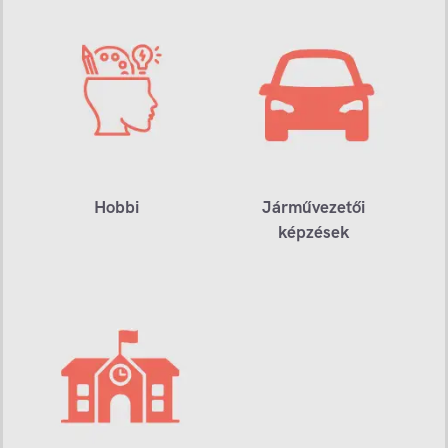
Hobbi
Járművezetői
képzések