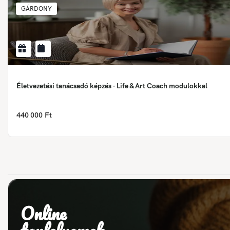
GÁRDONY
Életvezetési tanácsadó képzés - Life & Art Coach modulokkal
440 000 Ft
Online