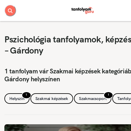
Pszichológia tanfolyamok, képzé
– Gárdony
1 tanfolyam vár Szakmai képzések kategóriá
Gárdony helyszínen
1
1
Helyszín
Szakmai képzések
Szakmacsoport
Tanfol