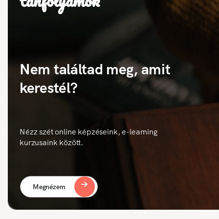
tanfolyamok
Nem találtad meg, amit
kerestél?
Nézz szét online képzéseink, e-learning
kurzusaink között.
Megnézem