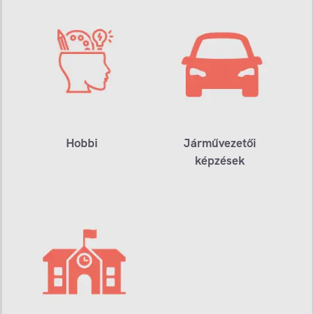
Hobbi
Járművezetői
képzések