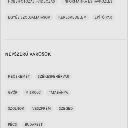
HOBBIFOTÓZÁS, -VIDEÓZÁS
INFORMATIKA ÉS TÁVKÖZLÉS
EGYÉB SZOLGÁLTATÁSOK
KERESKEDELEM
ÉPÍTŐIPAR
NÉPSZERŰ VÁROSOK
KECSKEMÉT
SZÉKESFEHÉRVÁR
GYŐR
MISKOLC
TATABÁNYA
SZOLNOK
VESZPRÉM
SZEGED
PÉCS
BUDAPEST