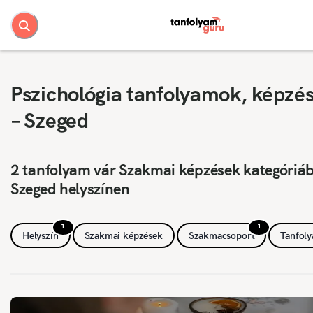
Pszichológia tanfolyamok, képzé
– Szeged
2 tanfolyam vár Szakmai képzések kategóriá
Szeged helyszínen
1
1
Helyszín
Szakmai képzések
Szakmacsoport
Tanfol