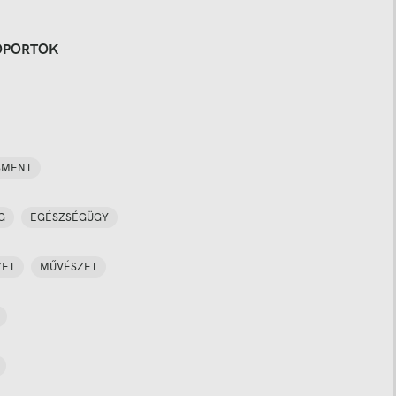
OPORTOK
SMENT
G
EGÉSZSÉGÜGY
ZET
MŰVÉSZET