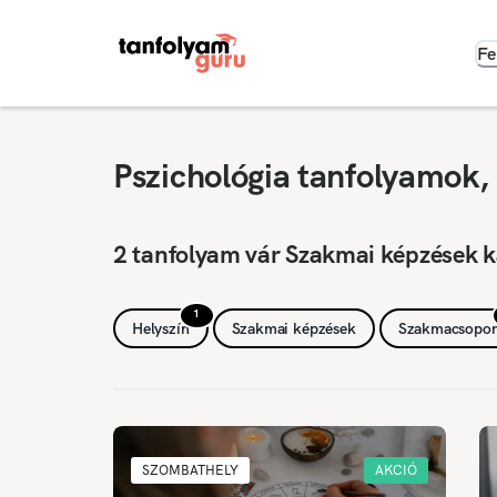
Fe
Pszichológia tanfolyamok,
2 tanfolyam vár Szakmai képzések 
1
Helyszín
Szakmai képzések
Szakmacsopor
SZOMBATHELY
AKCIÓ