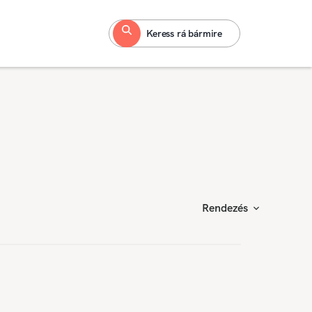
Keress rá bármire
Rendezés