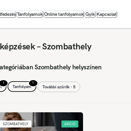
lfedezés
Tanfolyamok
Online tanfolyamok
Gyik
Kapcsolat
 képzések – Szombathely
kategóriában Szombathely helyszínen
1
1
t
Tanfolyam
További szűrők ∙ 5
SZOMBATHELY
AKCIÓ