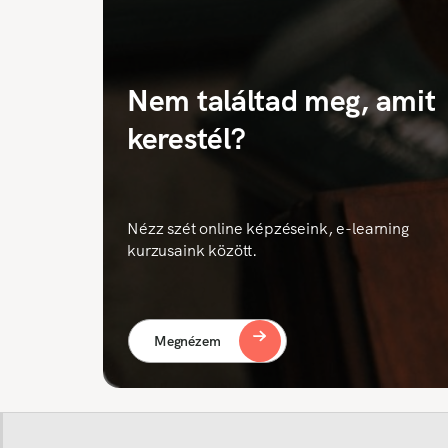
Nem találtad meg, amit
kerestél?
Nézz szét online képzéseink, e-learning
kurzusaink között.
Megnézem