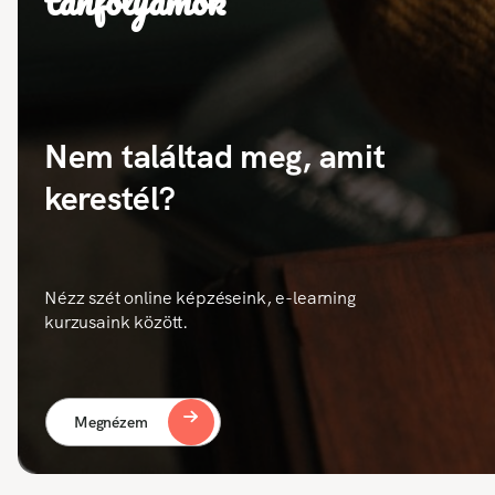
tanfolyamok
Nem találtad meg, amit
kerestél?
Nézz szét online képzéseink, e-learning
kurzusaink között.
Megnézem