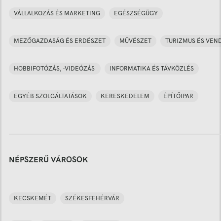
VÁLLALKOZÁS ÉS MARKETING
EGÉSZSÉGÜGY
MEZŐGAZDASÁG ÉS ERDÉSZET
MŰVÉSZET
TURIZMUS ÉS VEN
HOBBIFOTÓZÁS, -VIDEÓZÁS
INFORMATIKA ÉS TÁVKÖZLÉS
EGYÉB SZOLGÁLTATÁSOK
KERESKEDELEM
ÉPÍTŐIPAR
NÉPSZERŰ VÁROSOK
KECSKEMÉT
SZÉKESFEHÉRVÁR