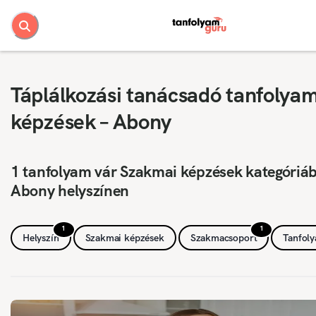
Táplálkozási tanácsadó tanfolya
képzések – Abony
1 tanfolyam vár Szakmai képzések kategóriá
Abony helyszínen
1
1
Helyszín
Szakmai képzések
Szakmacsoport
Tanfol