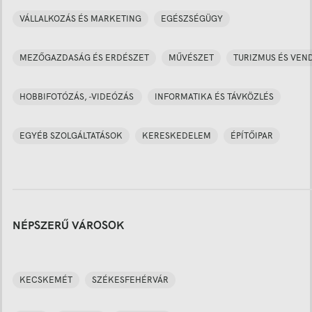
VÁLLALKOZÁS ÉS MARKETING
EGÉSZSÉGÜGY
MEZŐGAZDASÁG ÉS ERDÉSZET
MŰVÉSZET
TURIZMUS ÉS VEN
HOBBIFOTÓZÁS, -VIDEÓZÁS
INFORMATIKA ÉS TÁVKÖZLÉS
EGYÉB SZOLGÁLTATÁSOK
KERESKEDELEM
ÉPÍTŐIPAR
NÉPSZERŰ VÁROSOK
KECSKEMÉT
SZÉKESFEHÉRVÁR