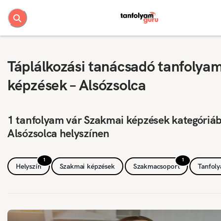
Táplálkozási tanácsadó tanfolya
képzések – Alsózsolca
1 tanfolyam vár Szakmai képzések kategóriá
Alsózsolca helyszínen
1
1
Helyszín
Szakmai képzések
Szakmacsoport
Tanfol