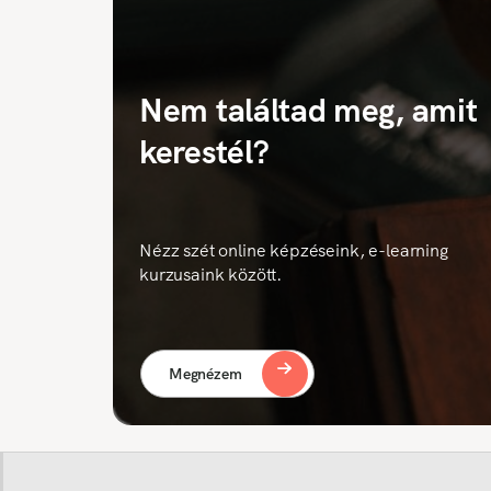
Nem találtad meg, amit
kerestél?
Nézz szét online képzéseink, e-learning
kurzusaink között.
Megnézem