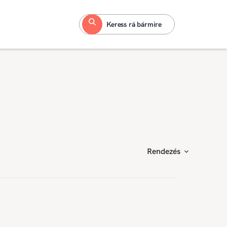
Keress rá bármire
Rendezés