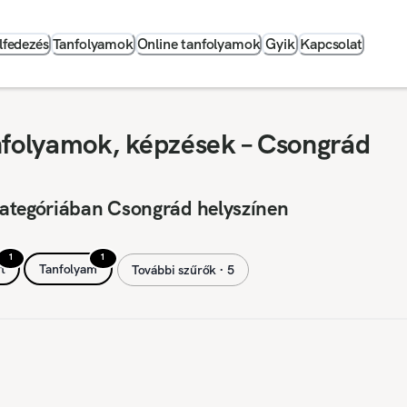
lfedezés
Tanfolyamok
Online tanfolyamok
Gyik
Kapcsolat
nfolyamok, képzések – Csongrád
kategóriában Csongrád helyszínen
1
1
t
Tanfolyam
További szűrők ∙ 5