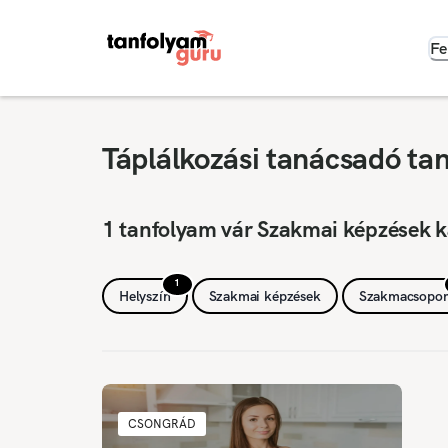
Fe
Táplálkozási tanácsadó ta
1 tanfolyam vár Szakmai képzések 
1
Helyszín
Szakmai képzések
Szakmacsopor
CSONGRÁD