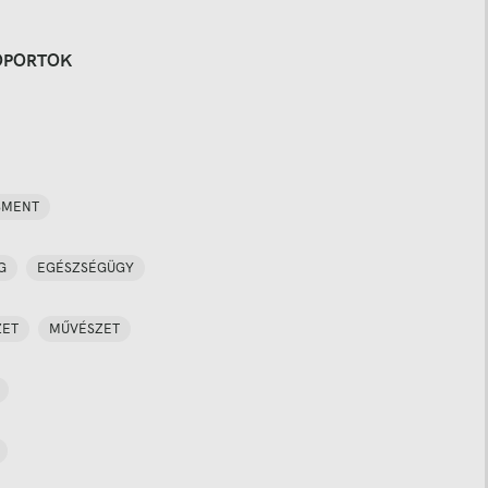
OPORTOK
SMENT
G
EGÉSZSÉGÜGY
ZET
MŰVÉSZET