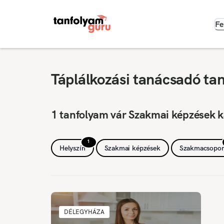
Fe
Táplálkozási tanácsadó ta
1 tanfolyam vár Szakmai képzések k
1
Helyszín
Szakmai képzések
Szakmacsopor
DÉLEGYHÁZA