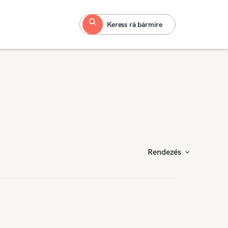
Keress rá bármire
Rendezés