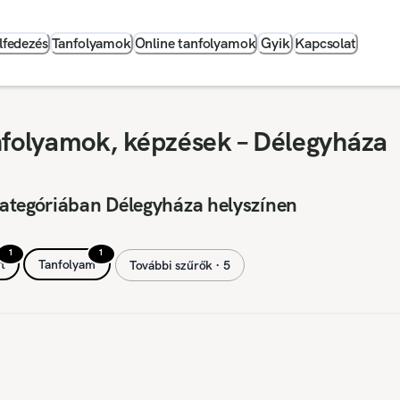
lfedezés
Tanfolyamok
Online tanfolyamok
Gyik
Kapcsolat
nfolyamok, képzések – Délegyháza
ategóriában Délegyháza helyszínen
1
1
t
Tanfolyam
További szűrők ∙ 5