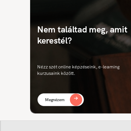
Nem találtad meg, amit
kerestél?
Nézz szét online képzéseink, e-learning
kurzusaink között.
Megnézem