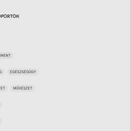
OPORTOK
SMENT
G
EGÉSZSÉGÜGY
ZET
MŰVÉSZET