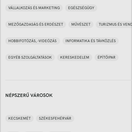
VÁLLALKOZÁS ÉS MARKETING
EGÉSZSÉGÜGY
MEZŐGAZDASÁG ÉS ERDÉSZET
MŰVÉSZET
TURIZMUS ÉS VEN
HOBBIFOTÓZÁS, -VIDEÓZÁS
INFORMATIKA ÉS TÁVKÖZLÉS
EGYÉB SZOLGÁLTATÁSOK
KERESKEDELEM
ÉPÍTŐIPAR
NÉPSZERŰ VÁROSOK
KECSKEMÉT
SZÉKESFEHÉRVÁR