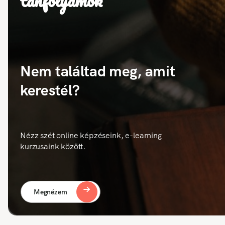
tanfolyamok
Nem találtad meg, amit
kerestél?
Nézz szét online képzéseink, e-learning
kurzusaink között.
Megnézem