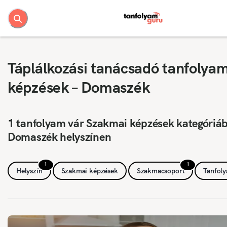
Táplálkozási tanácsadó tanfolya
képzések – Domaszék
1 tanfolyam vár Szakmai képzések kategóriá
Domaszék helyszínen
1
1
Helyszín
Szakmai képzések
Szakmacsoport
Tanfol