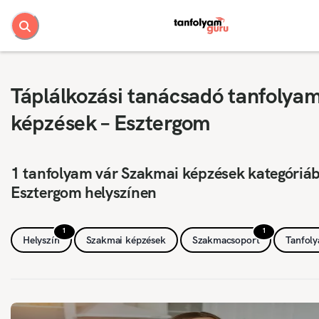
Táplálkozási tanácsadó tanfolya
képzések – Esztergom
1 tanfolyam vár Szakmai képzések kategóriá
Esztergom helyszínen
1
1
Helyszín
Szakmai képzések
Szakmacsoport
Tanfol