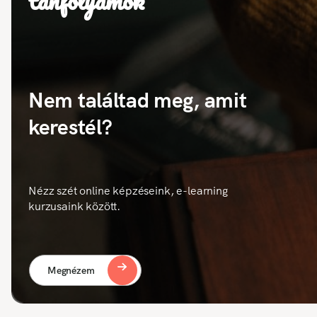
tanfolyamok
Nem találtad meg, amit
kerestél?
Nézz szét online képzéseink, e-learning
kurzusaink között.
Megnézem