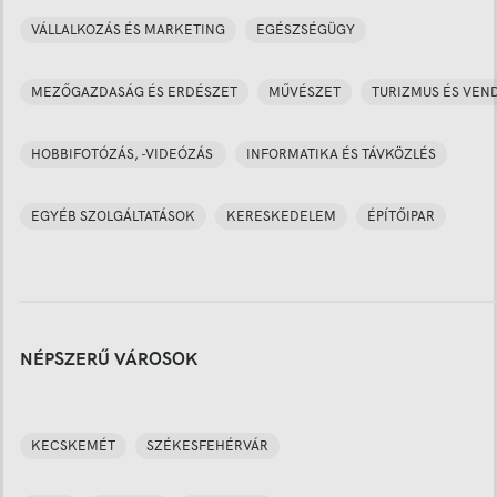
VÁLLALKOZÁS ÉS MARKETING
EGÉSZSÉGÜGY
MEZŐGAZDASÁG ÉS ERDÉSZET
MŰVÉSZET
TURIZMUS ÉS VEN
HOBBIFOTÓZÁS, -VIDEÓZÁS
INFORMATIKA ÉS TÁVKÖZLÉS
EGYÉB SZOLGÁLTATÁSOK
KERESKEDELEM
ÉPÍTŐIPAR
NÉPSZERŰ VÁROSOK
KECSKEMÉT
SZÉKESFEHÉRVÁR