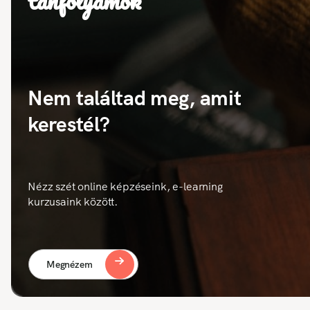
tanfolyamok
Nem találtad meg, amit
kerestél?
Nézz szét online képzéseink, e-learning
kurzusaink között.
Megnézem