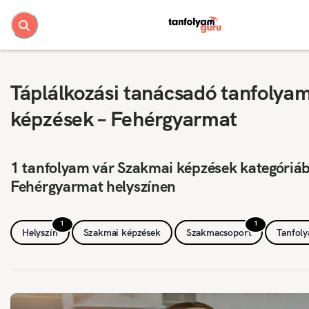
Táplálkozási tanácsadó tanfolya
képzések – Fehérgyarmat
1 tanfolyam vár Szakmai képzések kategóriá
Fehérgyarmat helyszínen
1
1
Helyszín
Szakmai képzések
Szakmacsoport
Tanfol