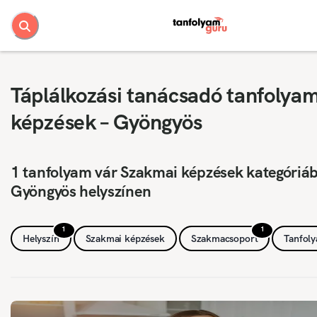
Táplálkozási tanácsadó tanfolya
képzések – Gyöngyös
1 tanfolyam vár Szakmai képzések kategóriá
Gyöngyös helyszínen
1
1
Helyszín
Szakmai képzések
Szakmacsoport
Tanfol