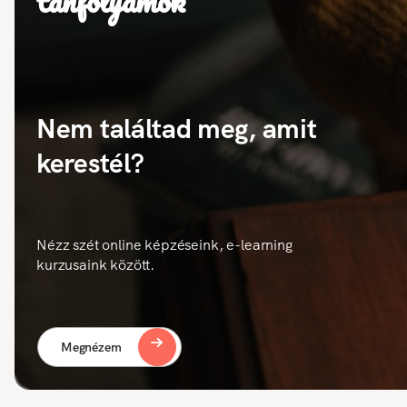
tanfolyamok
Nem találtad meg, amit
kerestél?
Nézz szét online képzéseink, e-learning
kurzusaink között.
Megnézem