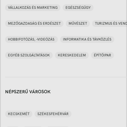
VÁLLALKOZÁS ÉS MARKETING
EGÉSZSÉGÜGY
MEZŐGAZDASÁG ÉS ERDÉSZET
MŰVÉSZET
TURIZMUS ÉS VEN
HOBBIFOTÓZÁS, -VIDEÓZÁS
INFORMATIKA ÉS TÁVKÖZLÉS
EGYÉB SZOLGÁLTATÁSOK
KERESKEDELEM
ÉPÍTŐIPAR
NÉPSZERŰ VÁROSOK
KECSKEMÉT
SZÉKESFEHÉRVÁR