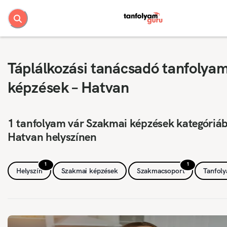
Táplálkozási tanácsadó tanfolya
képzések – Hatvan
1 tanfolyam vár Szakmai képzések kategóriá
Hatvan helyszínen
1
1
Helyszín
Szakmai képzések
Szakmacsoport
Tanfol